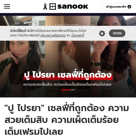
ข่าวบันเทิง
เข้าสู่ระบบสมาชิก
หมวดอื่นๆ
//s.isanook.com/ns/0/ud/1957/9787974/555-
Sanook
//s.isanook.com/sr/0/images/logo-
600
60
2025-
new-
05-
sanook.png
เว็บไซต์นี้ใช้คุกกี้
เพื่อให้ท่านได้รับประสบการณ์การใช้งานที่ดีที่สุดบน เว็บไซต์
ตกลง
ของเรา โปรดศึกษาเพิ่มเติมที่
นโยบายความเป็นส่วนตัว
และ
นโยบายคุกกี้
11t231058.462.jpg
"ปู ไปรยา" เซลฟี่ที่ถูกต้อง ความ
สวยเต็มสิบ ความเผ็ดเต็มร้อย
เต็มเฟรมไปเลย