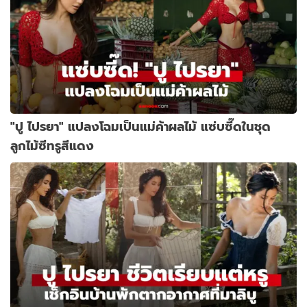
"ปู ไปรยา" แปลงโฉมเป็นแม่ค้าผลไม้ แซ่บซี๊ดในชุด
ลูกไม้ซีทรูสีแดง