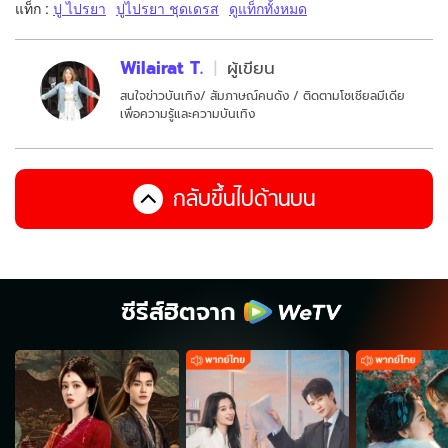
แท็ก :
ปู ไปรยา
ปูไปรยา ชุดเดรส
ดูแท็กทั้งหมด
Wilairat T.
ผู้เขียน
สนใจข่าวบันเทิง/ สัมภาษณ์คนดัง / ติดตามโซเชียลมีเดีย
เพื่อความรู้และความบันเทิง
กลับขึ้นไปด้านบน
ซีรีส์ฮิตจาก