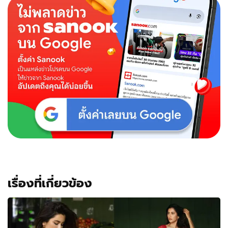
ถูก
ต้อง
ความ
สวย
เต็ม
สิบ
ความ
เผ็ด
เต็ม
ร้อย
เต็ม
เฟรม
ไป
เลย
เรื่องที่เกี่ยวข้อง