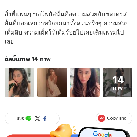
สิ่งที่แฟนๆ ขอโฟกัสนั่นคือความสวยกับชุดเดรส
สั้นที่บอกเลยว่าพริกยกมาทั้งสวนจริงๆ ความสวย
เต็มสิบ ความเผ็ดให้เต็มร้อยไปเลยเต็มเฟรมไป
เลย
อัลบั้มภาพ 14 ภาพ
อัลบั้ม
14
ภาพ
14
ภาพ
ภาพ
ของ
"ปู
ไป
รยา"
Copy link
แชร์
เซล
ฟี่
ที่