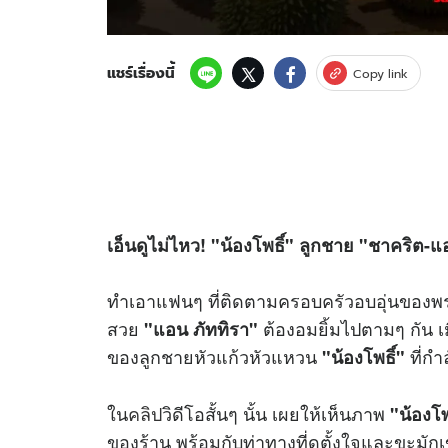
แชร์เรื่องนี้
Copy link
เอ็นดูไม่ไหว! "น้องโพธิ์" ลูกชาย "ชาคริต-แ
ทำเอาแฟนๆ ที่ติดตามครอบครัวอบอุ่นของพร
สวย
ต้องอมยิ้มไปตามๆ กัน เ
"แอน ภัททิรา"
ของลูกชายหัวแก้วหัวแหวน
ที่กำ
"น้องโพธิ์"
ใน
คลิป
วิดีโอสั้นๆ นั้น เผยให้เห็นภาพ
"น้องโพ
ของร้าน พร้อมกับท่าทางที่ดูตั้งใจและขะมัก