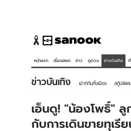
หน้าแรก
เรื่องฮอต
ข่าว
ดูดวง
ข่าวบันเทิง
ก
ข่าวบันเทิง
ข่าว
ดูดวง - 
เม้าท์กันทั้งเมือง
สกู๊ปพิเศ
เรื่องฮอต
ดูดวง
ข่าว
หวยไทย
เอ็นดู! "น้องโพธิ์"
ข่าวบันเทิง
สถิติหวยไท
กับการเดินขายทุเรี
ข่าวกีฬา
หวยลาว
ข่าวเศรษฐกิจ