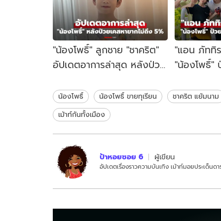
"น้องโพธิ์" ลูกชาย "ชาคริต"
"แอน ภัททิ
อัปเดตอาการล่าสุด หลังป่วย
"น้องโพธิ์
เคสหายากไม่ถึง 5%
หายากไม่ถึ
น้องโพธิ์
น้องโพธิ์ ขายทุเรียน
ชาคริต แย้มนาม
เม้าท์กันทั้งเมือง
ป้าหอยซอย 6
ผู้เขียน
อัปเดตเรื่องราวความบันเทิง เม้าท์มอยประเด็นดาร