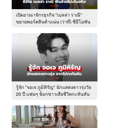
เปิดอาณาจักรธุรกิจ "เบลล่า ราณี"
ขยายพอร์ตสินค้าแน่น (ว่าที่) ซีอีโอพัน
ล้านเคียงข้าง "วิล ชวิณ"
รู้จัก "จอเจ ภูมิหิรัญ" นักแสดงดาวรุ่งวัย
20 ปี แฟนๆ ช็อกข่าวเสียชีวิตกะทันหัน