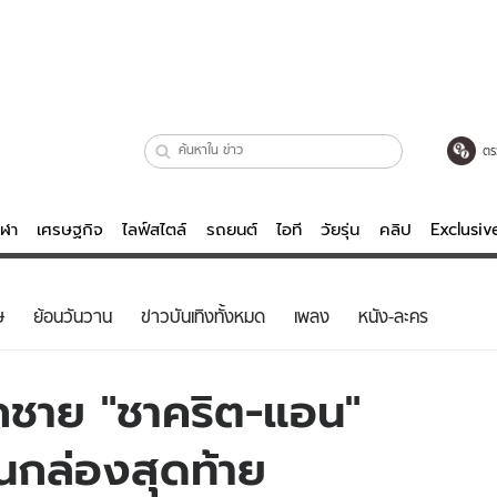
ตร
ีฬา
เศรษฐกิจ
ไลฟ์สไตล์
รถยนต์
ไอที
วัยรุ่น
คลิป
Exclusi
ตรวจหวย
ไลฟ์สไตล์
บันเทิงค
ษ
ย้อนวันวาน
ข่าวบันเทิงทั้งหมด
เพลง
หนัง-ละคร
ผู้หญิง
หนัง-ละคร
ผู้ชาย
เพลง
 ลูกชาย "ชาคริต-แอน"
ย
วัยรุ่น
เกมส์
ยนกล่องสุดท้าย
ไอที
คลิป
รถยนต์
พอดแคสต์