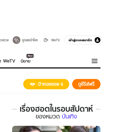
เข้าสู่ระบบสมาชิก
วจหวย
ขูดเลขนำโชค
WeTV
ve WeTV
นิยาย
รบรส
ความรู้รอบตัว
ป้าหอยซอย 6
ดูซีรีส์ฟรี
ฮาวทู
กูรู-รอบรู้
เรื่องฮอตในรอบสัปดาห์
เรื่อง
ของ
หมวด
บันเทิง
ฮอต
ใน
รอบ