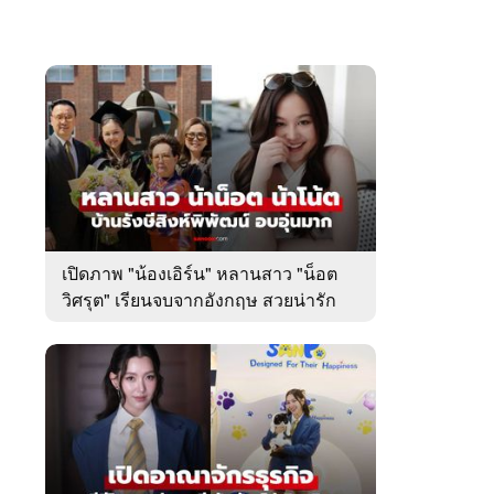
เปิดภาพ "น้องเอิร์น" หลานสาว "น็อต
วิศรุต" เรียนจบจากอังกฤษ สวยน่ารัก
มาก