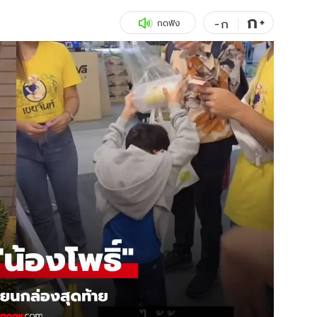
ก
สุขภาพ
+
ดูทีวี
-
ก
กดฟัง
เที่ยว-กิน
WeTV
Tasteful Thailand
Exclusive
Sanook Choice
นิยาย
ยลได้ที่
ร่วมงานกับเ