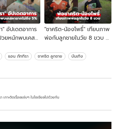
รา" อัปเดตอาการ
"ชาคริต-น้องโพธิ์" เทียบภาพ
" ป่วยหนักพบเคส
พ่อกับลูกชายในวัย 8 ขวบ ทำ
ง 5%
ตะลึงเลย
แอน ภัททิรา
ชาคริต ลูกชาย
บันเทิง
า เกาะติดเรื่องแซ่บๆ ในโซเชียลไปด้วยกัน