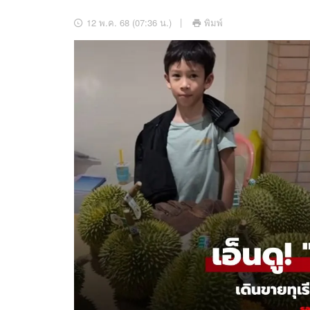
อัปเดตจีน
12 พ.ค. 68 (07:36 น.)
พิมพ์
เช็กข่าวชัวร์
ติดตามสนุกโซเชี
ดาวน์โหลดสนุกแอปฟรี
สงวนลิขสิทธิ์ ©
2569
บริษัท อิมเมจ ฟิวเจอร์ (ประเทศไทย) จำกัด