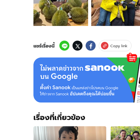
เอ็นดู!
"น้อง
โพธิ์"
ลูกชาย
"ชาคริต-
แอน"
กับ
แชร์เรื่องนี้
Copy link
การ
เดิน
ขาย
ทุเรียน
กล่อง
สุดท้าย
เรื่องที่เกี่ยวข้อง