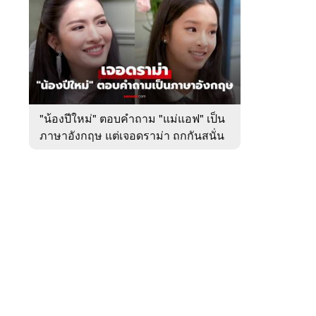
สัปดาห์
ของ
หมวด
บันเทิง
 WeTV
"น้องปีใหม่" ตอบคำถาม "แม่แอฟ" เป็น
ภาษาอังกฤษ แต่เจอดราม่า ถกกันสนั่น
ติดต่อโฆษณา
tencentthbd
sales@tencent.co.th
รา
ร้องเรียนเนื้อหาไม่เหมาะสม
แนะนำติชม แจ้งปัญหาการใช้งาน