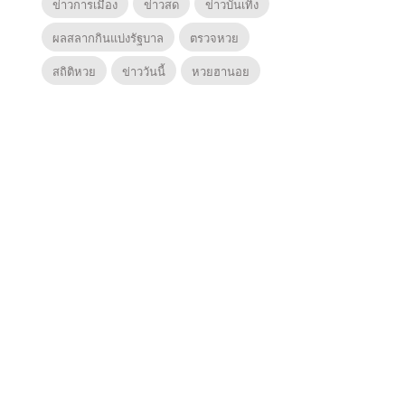
ข่าวการเมือง
ข่าวสด
ข่าวบันเทิง
ผลสลากกินแบ่งรัฐบาล
ตรวจหวย
สถิติหวย
ข่าววันนี้
หวยฮานอย