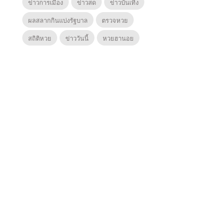
ข่าวการเมือง
ข่าวสด
ข่าวบันเทิง
ผลสลากกินแบ่งรัฐบาล
ตรวจหวย
สถิติหวย
ข่าววันนี้
หวยฮานอย