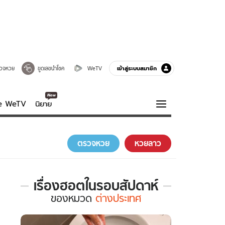
เข้าสู่ระบบสมาชิก
วจหวย
ขูดเลขนำโชค
WeTV
ve WeTV
นิยาย
รบรส
ความรู้รอบตัว
ตรวจหวย
หวยลาว
ฮาวทู
กูรู-รอบรู้
เรื่องฮอตในรอบสัปดาห์
เรื่อง
ของ
หมวด
ต่างประเทศ
ฮอต
ใน
รอบ