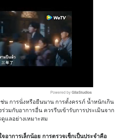
Powered by 
GliaStudios
น การนั่งหรือยืนนาน การตั้งครรภ์ น้ำหนักเกิน
งร่วมกับอาการอื่น ควรรีบเข้ารับการประเมินจาก
M
ารดูแลอย่างเหมาะสม
u
t
ใส่ใจอาการเล็กน้อย การตรวจเช็กเป็นประจำคือ
e