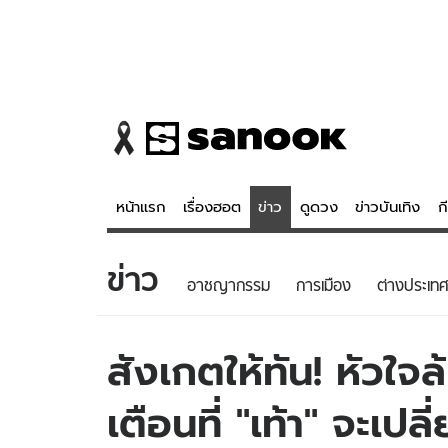
หน้าแรก
เรื่องฮอต
ข่าว
ดูดวง
ข่าวบันเทิง
ก
ข่าว
ข่าว
ดูดวง - 
อาชญากรรม
การเมือง
ต่างประเทศ
เรื่องฮอต
ดูดวง
ข่าว
หวยไทย
สังเกตให้ทัน! หัวใ
ข่าวบันเทิง
สถิติหวยไท
เตือนที่ "เท้า" จะเ
ข่าวกีฬา
หวยลาว
ข่าวเศรษฐกิจ