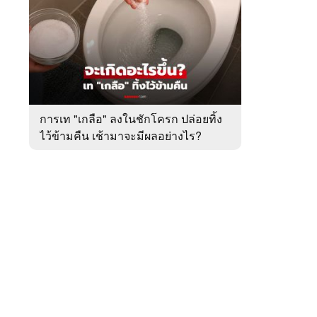
สัปดาห์
ของ
หมวด
ต่าง
 WeTV
ประเทศ
การเท "เกลือ" ลงในชักโครก ปล่อยทิ้ง
ไว้ข้ามคืน เช้ามาจะมีผลอย่างไร?
ติดต่อโฆษณา
tencentthbd
sales@tencent.co.th
รา
ร้องเรียนเนื้อหาไม่เหมาะสม
แนะนำติชม แจ้งปัญหาการใช้งาน