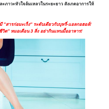
 และภาวะหัวใจล้มเหลวในระยะยาว สังเกตอาการให้
มี "สารก่อมะเร็ง" ระดับเดียวกับบุหรี่-แอลกอฮอล์!
ีวิต" หมอเตือน 3 สิ่ง อย่ากินแทนมื้ออาหาร!