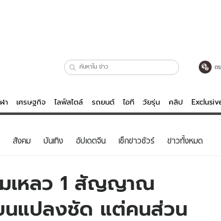
ตร
ีฬา
เศรษฐกิจ
ไลฟ์สไตล์
รถยนต์
ไอที
วัยรุ่น
คลิป
Exclusi
ตรวจหวย
ไลฟ์สไตล์
บันเทิงค
สังคม
บันเทิง
อัปเดตจีน
เช็กข่าวชัวร์
ข่าวทั้งหมด
ผู้หญิง
หนัง-ละคร
ผู้ชาย
เพลง
จล้มเหลว 1 สัญญาณ
ย
วัยรุ่น
เกมส์
ปลี่ยนแปลงชัด แต่คนส่วน
ไอที
คลิป
รถยนต์
พอดแคสต์