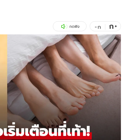
สุขภาพ
ดูทีวี
เที่ยว-กิน
WeTV
ก
+
-
ก
กดฟัง
Tasteful Thailand
Exclusive
Sanook Choice
นิยาย
ยลได้ที่
ร่วมงานกับเ