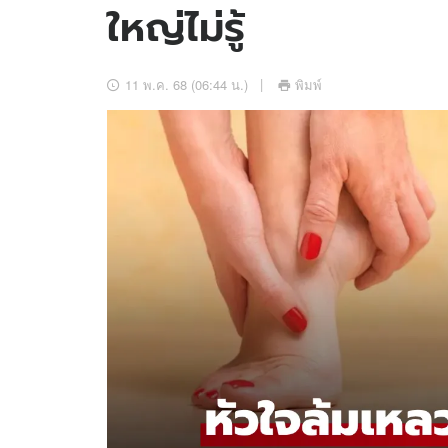
ใหญ่ไม่รู้
อัปเดตจีน
เช็กข่าวชัวร์
11 พ.ค. 68 (06:44 น.)
พิมพ์
ติดตามสนุกโซเชี
ดาวน์โหลดสนุกแอปฟรี
สงวนลิขสิทธิ์ ©
2569
บริษัท อิมเมจ ฟิวเจอร์ (ประเทศไทย) จำกัด