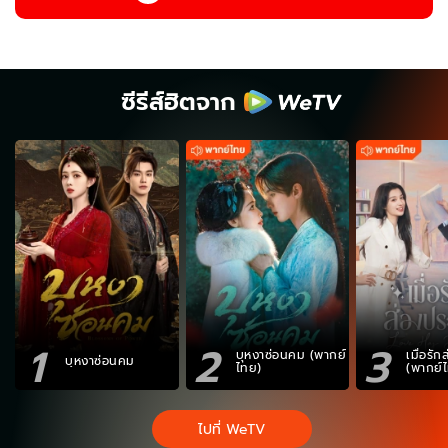
ซีรีส์ฮิตจาก
1
2
3
บุหงาซ่อนคม (พากย์
เมื่อรั
บุหงาซ่อนคม
ไทย)
(พากย์
ไปที่ WeTV