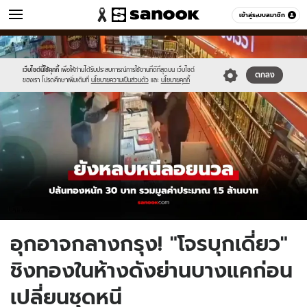
ข่าว
เข้าสู่ระบบสมาชิก
หมวดอื่นๆ
//s.isanook.com/ns/0/ud/1953/9769666/goldds.jpg
Sanook
//s.isanook.com/sr/0/images/logo-
600
60
new-
sanook.png
เว็บไซต์นี้ใช้คุกกี้
เพื่อให้ท่านได้รับประสบการณ์การใช้งานที่ดีที่สุดบน เว็บไซต์
ตกลง
ของเรา โปรดศึกษาเพิ่มเติมที่
นโยบายความเป็นส่วนตัว
และ
นโยบายคุกกี้
อุกอาจกลางกรุง! "โจรบุกเดี่ยว"
ชิงทองในห้างดังย่านบางแคก่อน
เปลี่ยนชุดหนี