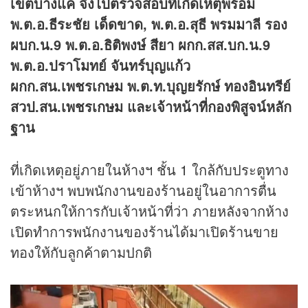
เขตบางแค จึงไปตรวจสอบที่เกิดเหตุพร้อม
พ.ต.อ.ธีระชัย เด็ดขาด, พ.ต.อ.สุธี พรมมาลี รอง
ผบก.น.9 พ.ต.อ.ธิติพงษ์ สียา ผกก.สส.บก.น.9
พ.ต.อ.ปราโมทย์ จันทร์บุญแก้ว
ผกก.สน.เพชรเกษม พ.ต.ท.บุญยรักษ์ ทองอินทรีย์
สวป.สน.เพชรเกษม และเจ้าหน้าที่กองพิสูจน์หลัก
ฐาน
ที่เกิดเหตุอยู่ภายในห้างฯ ชั้น 1 ใกล้กับประตูทาง
เข้าห้างฯ พบพนักงานของร้านอยู่ในอาการตื่น
ตระหนกให้การกับเจ้าหน้าที่ว่า ภายหลังจากห้าง
เปิดทำการพนักงานของร้านได้มาเปิดร้านขาย
ทองให้กับลูกค้าตามปกติ