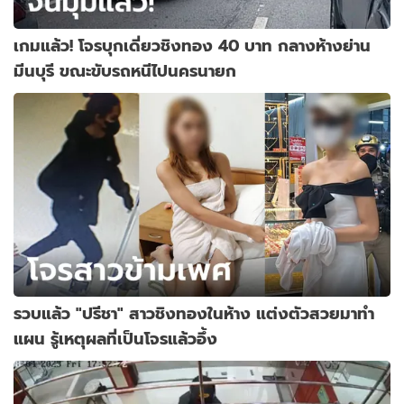
เกมแล้ว! โจรบุกเดี่ยวชิงทอง 40 บาท กลางห้างย่าน
มีนบุรี ขณะขับรถหนีไปนครนายก
รวบแล้ว "ปรีชา" สาวชิงทองในห้าง แต่งตัวสวยมาทำ
แผน รู้เหตุผลที่เป็นโจรแล้วอึ้ง