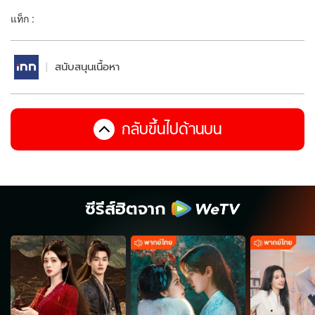
แท็ก :
สนับสนุนเนื้อหา
กลับขึ้นไปด้านบน
ซีรีส์ฮิตจาก