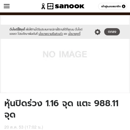
ข่าว
เข้าสู่ระบบสมาชิก
หมวดอื่นๆ
//s.isanook.com/sh/0/di/no-
Sanook
//s.isanook.com/sr/0/images/logo-
600
60
thumbnail-
new-
image.jpg
sanook.png
เว็บไซต์นี้ใช้คุกกี้
เพื่อให้ท่านได้รับประสบการณ์การใช้งานที่ดีที่สุดบน เว็บไซต์
ตกลง
ของเรา โปรดศึกษาเพิ่มเติมที่
นโยบายความเป็นส่วนตัว
และ
นโยบายคุกกี้
หุ้นปิดร่วง 1.16 จุด แตะ 988.11
จุด
20 ต.ค. 53 (17:02 น.)