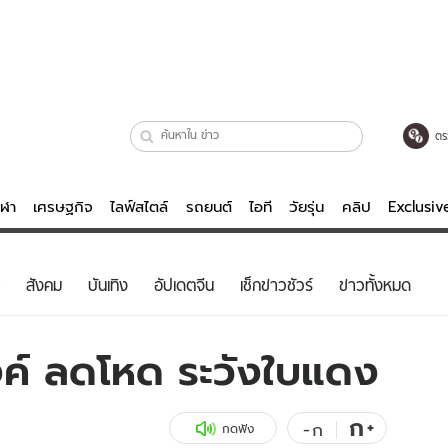
ตร
ีฬา
เศรษฐกิจ
ไลฟ์สไตล์
รถยนต์
ไอที
วัยรุ่น
คลิป
Exclusi
ตรวจหวย
ไลฟ์สไตล์
บันเทิงค
สังคม
บันเทิง
อัปเดตจีน
เช็กข่าวชัวร์
ข่าวทั้งหมด
ผู้หญิง
หนัง-ละคร
ผู้ชาย
เพลง
องค์ ลดโหด ระวังใบแดง
ย
วัยรุ่น
เกมส์
ไอที
คลิป
ก
+
-
ก
กดฟัง
รถยนต์
พอดแคสต์