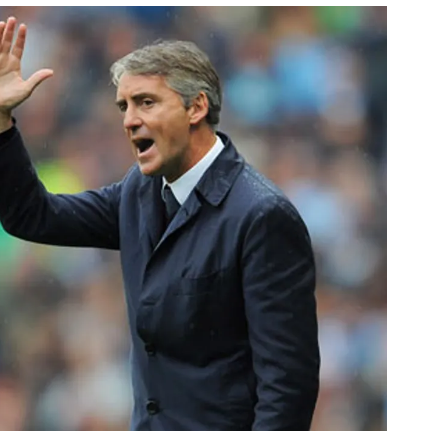
สุขภาพ
ดูทีวี
เที่ยว-กิน
WeTV
Tasteful Thailand
Exclusive
Sanook Choice
นิยาย
ยลได้ที่
ร่วมงานกับเ