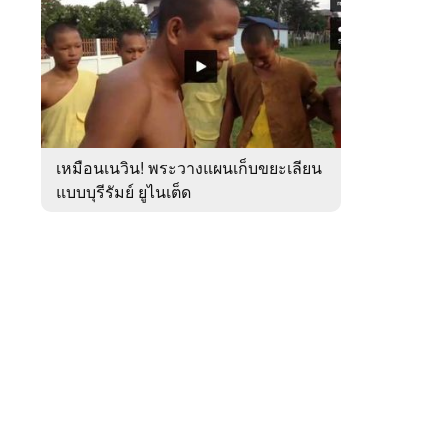
สัปดาห์
ของ
หมวด
กีฬา
 WeTV
เหมือนเนวิน! พระวางแผนเก็บขยะเลียน
แบบบุรีรัมย์ ยูไนเต็ด
ติดต่อโฆษณา
tencentthbd
sales@tencent.co.th
รา
ร้องเรียนเนื้อหาไม่เหมาะสม
แนะนำติชม แจ้งปัญหาการใช้งาน