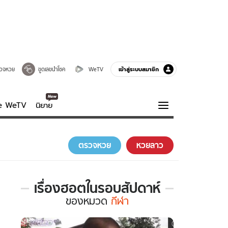
เข้าสู่ระบบสมาชิก
วจหวย
ขูดเลขนำโชค
WeTV
ve WeTV
นิยาย
รบรส
ความรู้รอบตัว
ตรวจหวย
หวยลาว
ฮาวทู
กูรู-รอบรู้
เรื่องฮอตในรอบสัปดาห์
เรื่อง
ของ
หมวด
กีฬา
ฮอต
ใน
รอบ