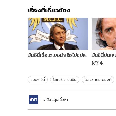
เรื่องที่เกี่ยวข้อง
มันชินี่เชื่อเตเบซนำเรือไปชปล.
มันชินี่บ่นเล
ได้ที่4
แมนฯ ซิตี้
โรแบร์โต มันชินี
ไนเจล เดอ ยองค์
สนับสนุนเนื้อหา