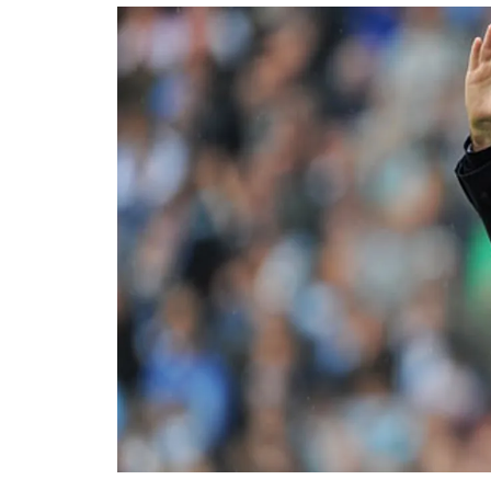
อัปเดตจีน
เช็กข่าวชัวร์
ติดตามสนุกโซเชี
ดาวน์โหลดสนุกแอปฟรี
สงวนลิขสิทธิ์ ©
2569
บริษัท อิมเมจ ฟิวเจอร์ (ประเทศไทย) จำกัด