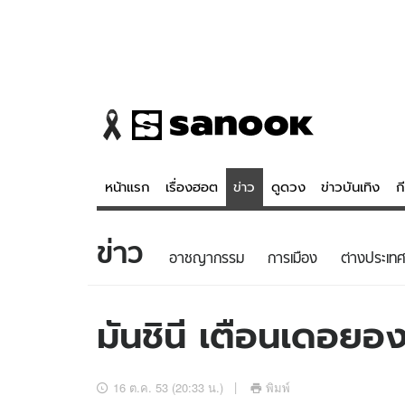
หน้าแรก
เรื่องฮอต
ข่าว
ดูดวง
ข่าวบันเทิง
ก
ข่าว
ข่าว
ดูดวง - 
อาชญากรรม
การเมือง
ต่างประเทศ
เรื่องฮอต
ดูดวง
ข่าว
หวยไทย
มันชินี เตือนเดอย
ข่าวบันเทิง
สถิติหวยไท
ข่าวกีฬา
หวยลาว
16 ต.ค. 53 (20:33 น.)
พิมพ์
ข่าวเศรษฐกิจ