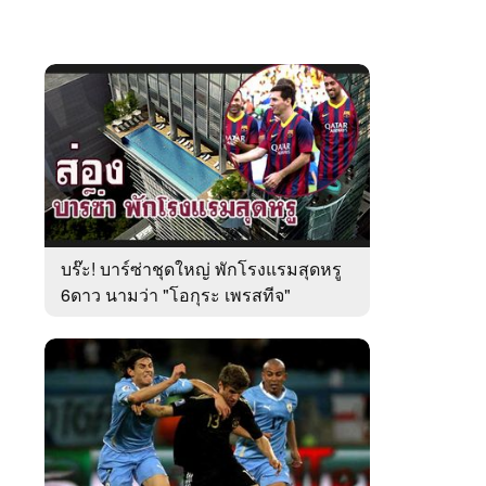
บร๊ะ! บาร์ซ่าชุดใหญ่ พักโรงแรมสุดหรู
6ดาว นามว่า "โอกุระ เพรสทีจ"