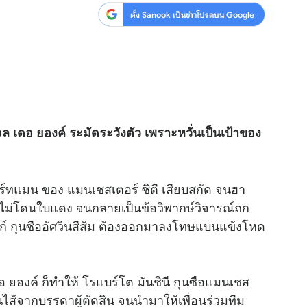
ตั้ง Sanook เป็นข่าวโปรดบน Google
เจล เดอ ยองค์ ระมัดระวังตัว เพราะหวั่นเป็นเป้าของ
ฮาร์ทแมน ของ แมนเชสเตอร์ ซิตี เสียบสกัด จนฮา
ต่ไม่โดนใบแดง จนกลายเป็นข้อวิพากษ์วิจารณ์ถก
์ไวก์ กุนซืออัศวินสีส้ม ต้องออกมาลงโทษแบนแข้งโหด
 ยองค์ ก็ทำให้ โรแบร์โต มันชินี กุนซือแมนเชส
่นไส้จากบรรดาผู้ตัดสิน จนนำมาให้เพื่อนร่วมทีม