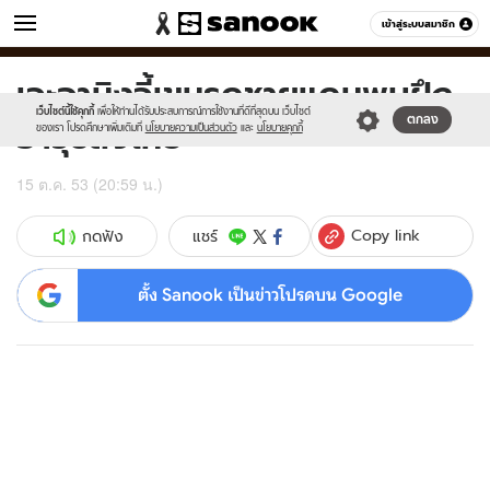
ข่าว
เข้าสู่ระบบสมาชิก
หมวดอื่นๆ
เจะอามิงจี้เขมรดูชายแดนพบฝึก
Sanook
//s.isanook.com/sr/0/images/logo-
600
60
new-
เว็บไซต์นี้ใช้คุกกี้
เพื่อให้ท่านได้รับประสบการณ์การใช้งานที่ดีที่สุดบน เว็บไซต์
อาวุธส่งไทย
ตกลง
sanook.png
ของเรา โปรดศึกษาเพิ่มเติมที่
นโยบายความเป็นส่วนตัว
และ
นโยบายคุกกี้
15 ต.ค. 53 (20:59 น.)
Copy link
แชร์
กดฟัง
ตั้ง Sanook เป็นข่าวโปรดบน Google