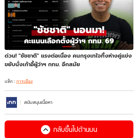
ด่วน! "ชัชชาติ" แรงต่อเนื่อง คนกรุงเทใจทิ้งห่างคู่แข่ง
ขยับนั่งเก้าอี้ผู้ว่าฯ กทม. อีกสมัย
แท็ก :
การเมือง
สนับสนุนเนื้อหา
กลับขึ้นไปด้านบน