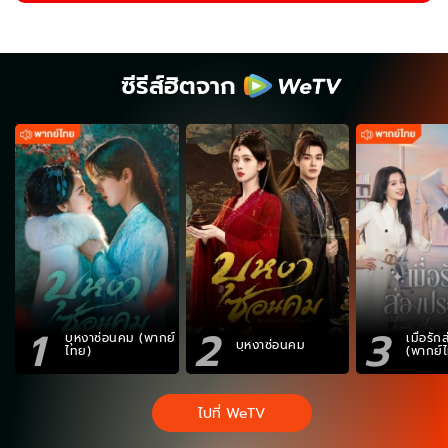
ซีรีส์ฮิตจาก
1
2
3
บุหงาซ่อนคม (พากย์
เมื่อรั
บุหงาซ่อนคม
ไทย)
(พากย์
ไปที่ WeTV