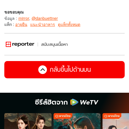
ขอขอบคุณ
ข้อมูล
:
mirror
,
@danbuettner
แท็ก :
อายุยืน
แนะนำอาหาร
ดูแท็กทั้งหมด
สนับสนุนเนื้อหา
กลับขึ้นไปด้านบน
ซีรีส์ฮิตจาก