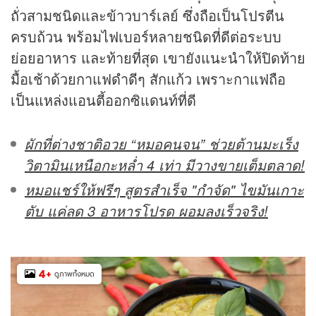
ถั่วสามชนิดและข้าวบาร์เลย์ ซึ่งถือเป็นโปรตีน
ครบถ้วน พร้อมไฟเบอร์หลายชนิดที่ดีต่อระบบ
ย่อยอาหาร และท้ายที่สุด เขายังแนะนำให้ปิดท้าย
มื้อเช้าด้วยกาแฟดำดีๆ สักแก้ว เพราะกาแฟถือ
เป็นแหล่งแอนตี้ออกซิแดนท์ที่ดี
ผักที่ต่างชาติอวย “หมอคนจน” ช่วยต้านมะเร็ง
วิตามินเหนือกะหล่ำ 4 เท่า มีวางขายเต็มตลาด!
หมอแชร์ให้ฟรีๆ สูตรสำเร็จ "กำจัด" ไขมันเกาะ
ตับ แค่ลด 3 อาหารโปรด ผอมลงเร็วจริง!
4
+
ดูภาพทั้งหมด