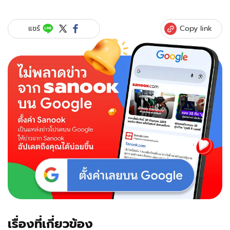
กู
รู
ต่าง
Copy link
แชร์
ชาติ
ไป
ทั่ว
โลก
ค้นหา
3
เมนู
"ดี
ที่สุด"
กิน
ให้
อายุ
ยืน
ร้อย
ปี
มี
อาหาร
ไทย
เรื่องที่เกี่ยวข้อง
ติด