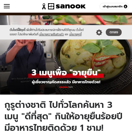
ข่าว
เข้าสู่ระบบสมาชิก
หมวดอื่นๆ
//s.isanook.com/ns/0/ud/1943/9716170/newnew-
Sanook
//s.isanook.com/sr/0/images/logo-
600
60
thumbnail1200x720(5).jpg
new-
sanook.png
เว็บไซต์นี้ใช้คุกกี้
เพื่อให้ท่านได้รับประสบการณ์การใช้งานที่ดีที่สุดบน เว็บไซต์
ตกลง
ของเรา โปรดศึกษาเพิ่มเติมที่
นโยบายความเป็นส่วนตัว
และ
นโยบายคุกกี้
กูรูต่างชาติ ไปทั่วโลกค้นหา 3
เมนู "ดีที่สุด" กินให้อายุยืนร้อยปี
มีอาหารไทยติดด้วย 1 ชาม!