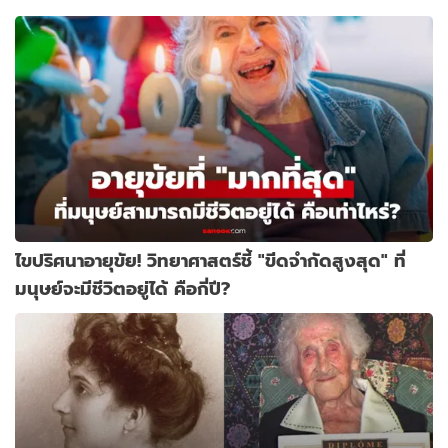
ด้วย
1
ชาม!
ไขปริศนาอายุขัย! วิทยาศาสตร์ชี้ "ขีดจำกัดสูงสุด" ที่
มนุษย์จะมีชีวิตอยู่ได้ คือกี่ปี?