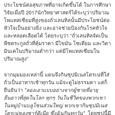
ประโยชน์ต่อสุขภาพที่อาจเกิดขึ้นได้ ในการศึกษา
วิจัยเมื่อปี 2017นักวิทยาศาสตร์ได้ระบุว่าปริมาณ
โพแทสเซียมที่สูงของถั่วเลนทิลนั้นมีประโยชน์ต่อ
หัวใจเป็นอย่างยิ่ง และอาจช่วยป้องกันโรคหัวใจ
และหลอดเลือดได้ โดยระบุว่า “ถั่วเลนทิลจัดเป็น
พืชตระกูลถั่วที่คุ้มราคา มีไขมัน โซเดียม และวิตา
มินเคในปริมาณต่ำกว่า แต่มีโพแทสเซียมใน
ปริมาณสูง”
จากมุมมองเหล่านี้ แดนจึงกินซุปมิเนสโตรเน่ที่ใส่
ถั่วเป็นอาหารเช้าทุกวัน แม้จะดูไม่ธรรมดา แต่ก็
ยืนยันว่า
"ลองเอาแบบอย่างจากผู้ชายที่อายุ
ยืนยาวที่สุดในโลก ทุกๆ วันในชีวิตของพวกเขา
ในหมู่บ้านบลูโซนส่วนใหญ่ พวกเขากินซุปมิเนส
โตรเน่ของซาร์ดิเนีย ซึ่งฉันกินทุกวัน"
โดยซุปนี้มี