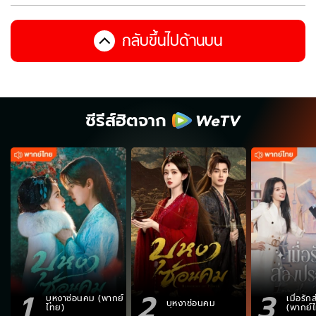
กลับขึ้นไปด้านบน
ซีรีส์ฮิตจาก
1
2
3
บุหงาซ่อนคม (พากย์
เมื่อรั
บุหงาซ่อนคม
ไทย)
(พากย์