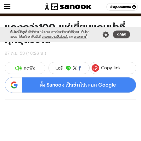
ข่าว
เข้าสู่ระบบสมาชิก
หมวดอื่นๆ
แดงกว่า100 แห่เยี่ยมแกนนำที่
Sanook
//s.isanook.com/sr/0/images/logo-
600
60
new-
เว็บไซต์นี้ใช้คุกกี้
เพื่อให้ท่านได้รับประสบการณ์การใช้งานที่ดีที่สุดบน เว็บไซต์
คุกอุดรธานี
ตกลง
sanook.png
ของเรา โปรดศึกษาเพิ่มเติมที่
นโยบายความเป็นส่วนตัว
และ
นโยบายคุกกี้
27 ก.ย. 53 (10:26 น.)
Copy link
แชร์
กดฟัง
ตั้ง Sanook เป็นข่าวโปรดบน Google