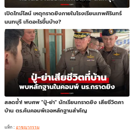
เปิดไทม์ไลน์ เหตุกราดยิงภายในโรงเรียนเทพศิรินทร์
นนทบุรี เกิดอะไรขึ้นบ้าง?
สลดซ้ำ! พบศพ "ปู่-ย่า" นักเรียนกราดยิง เสียชีวิตคา
บ้าน ตร.ค้นคอมพ์เจอหลักฐานสำคัญ
แท็ก :
อาชญากรรม