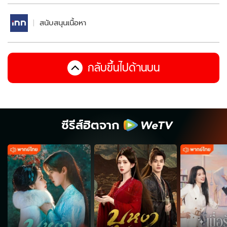
สนับสนุนเนื้อหา
กลับขึ้นไปด้านบน
ซีรีส์ฮิตจาก