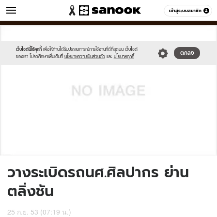
ข่าว
เข้าสู่ระบบสมาชิก
หมวดอื่นๆ
//s.isanook.com/sh/0/di/no-
Sanook
//s.isanook.com/sr/0/images/logo-
600
60
thumbnail-
new-
image.jpg
sanook.png
เว็บไซต์นี้ใช้คุกกี้
เพื่อให้ท่านได้รับประสบการณ์การใช้งานที่ดีที่สุดบน เว็บไซต์
ตกลง
ของเรา โปรดศึกษาเพิ่มเติมที่
นโยบายความเป็นส่วนตัว
และ
นโยบายคุกกี้
วางระเบิดรถนศ.ศิลปากร ย่าน
ตลิ่งชัน
25 ก.ย. 53 (07:19 น.)