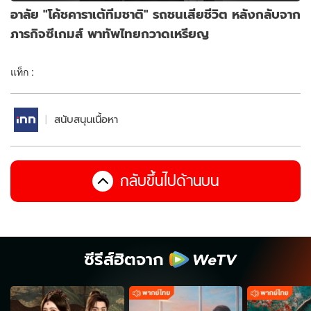
อาลัย "โค้ชคาราเต้ทีมชาติ" รถชนเสียชีวิต หลังกลับจาก
ภารกิจซีเกมส์ พาทัพไทยกวาดเหรียญ
แท็ก :
สนับสนุนเนื้อหา
กลับขึ้นไปด้านบน
ซีรีส์ฮิตจาก