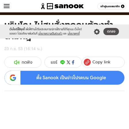
ข่าว
เข้าสู่ระบบสมาชิก
หมวดอื่นๆ
มูรินโญ ไม่สนสั่งทุกคนต้องทำ
Sanook
//s.isanook.com/sr/0/images/logo-
600
60
new-
เว็บไซต์นี้ใช้คุกกี้
เพื่อให้ท่านได้รับประสบการณ์การใช้งานที่ดีที่สุดบน เว็บไซต์
ตามกฎ
ตกลง
sanook.png
ของเรา โปรดศึกษาเพิ่มเติมที่
นโยบายความเป็นส่วนตัว
และ
นโยบายคุกกี้
23 ก.ย. 53 (16:14 น.)
Copy link
แชร์
กดฟัง
ตั้ง Sanook เป็นข่าวโปรดบน Google