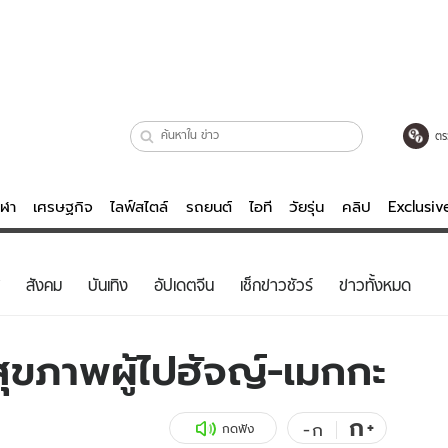
ตร
ีฬา
เศรษฐกิจ
ไลฟ์สไตล์
รถยนต์
ไอที
วัยรุ่น
คลิป
Exclusi
ตรวจหวย
ไลฟ์สไตล์
บันเทิงค
สังคม
บันเทิง
อัปเดตจีน
เช็กข่าวชัวร์
ข่าวทั้งหมด
ผู้หญิง
หนัง-ละคร
ผู้ชาย
เพลง
ุขภาพผู้ไปฮัจญ์-เมกกะ
ย
วัยรุ่น
เกมส์
ไอที
คลิป
ก
+
-
ก
กดฟัง
รถยนต์
พอดแคสต์