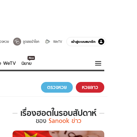
เข้าสู่ระบบสมาชิก
วจหวย
ขูดเลขนำโชค
WeTV
ve WeTV
นิยาย
รบรส
ความรู้รอบตัว
ตรวจหวย
หวยลาว
ฮาวทู
กูรู-รอบรู้
เรื่องฮอตในรอบสัปดาห์
เรื่อง
ของ
Sanook ข่าว
ฮอต
ใน
รอบ