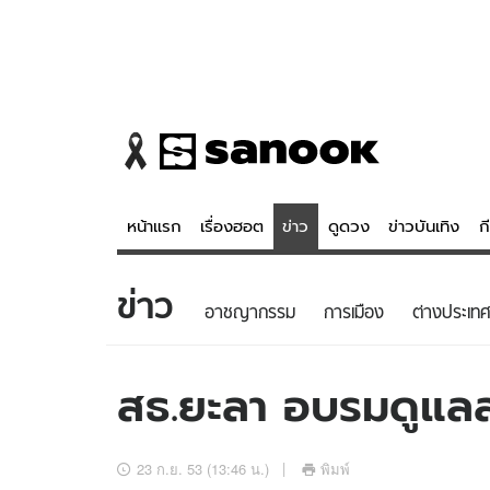
หน้าแรก
เรื่องฮอต
ข่าว
ดูดวง
ข่าวบันเทิง
ก
ข่าว
ข่าว
ดูดวง - 
อาชญากรรม
การเมือง
ต่างประเทศ
เรื่องฮอต
ดูดวง
ข่าว
หวยไทย
สธ.ยะลา อบรมดูแลส
ข่าวบันเทิง
สถิติหวยไท
ข่าวกีฬา
หวยลาว
23 ก.ย. 53 (13:46 น.)
พิมพ์
ข่าวเศรษฐกิจ