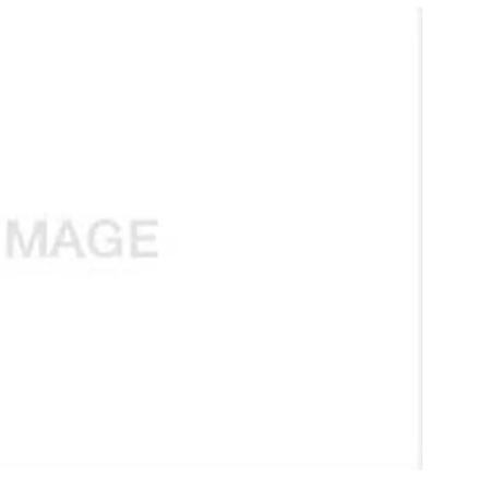
สุขภาพ
ดูทีวี
เที่ยว-กิน
WeTV
Tasteful Thailand
Exclusive
Sanook Choice
นิยาย
ยลได้ที่
ร่วมงานกับเ