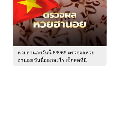
สัปดาห์
ของ
Sanook
ข่าว
 WeTV
หวยฮานอยวันนี้ 6/8/69 ตรวจผลหวย
ฮานอย วันนี้ออกอะไร เช็กสดที่นี่
ติดต่อโฆษณา
tencentthbd
sales@tencent.co.th
รา
ร้องเรียนเนื้อหาไม่เหมาะสม
แนะนำติชม แจ้งปัญหาการใช้งาน