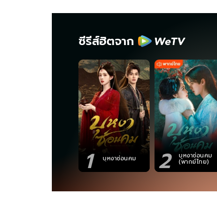
ซีรีส์ฮิตจาก
1
2
บุหงาซ่อนคม
บุหงาซ่อนคม
(พากย์ไทย)