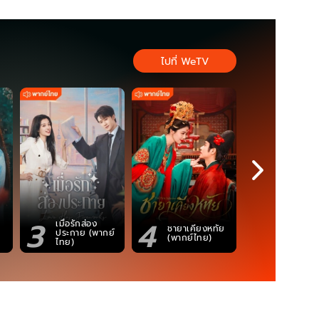
ไปที่ WeTV
3
4
5
เมื่อรักส่อง
ตำนานจอม
ชายาเคียงหทัย
ประกาย (พากย์
ภูตถังซาน
(พากย์ไทย)
ไทย)
(พากย์ไท