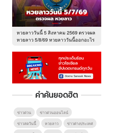
หวยลาววันนี้ 5 สิงหาคม 2569 ตรวจผล
หวยลาว 5/8/69 หวยลาววันนี้ออกอะไร
6
7
8
ยุทธ์
คำค้นยอดฮิต
หากวินาทีนั้นไม่
หากวินาทีนั้นไม่
โลกอั
พบเธอ (พากย์
พบเธอ
แบบ (
ย)
ไทย)
ข่าวด่วน
ข่าวด่วนออนไลน์
ข่าวสดวันนี้
หวยลาว
ข่าวต่างประเทศ