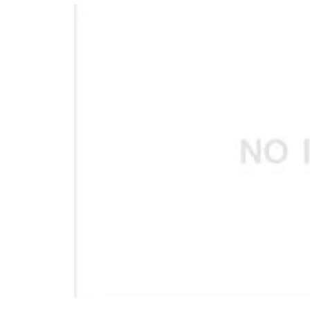
อัปเดตจีน
เช็กข่าวชัวร์
ติดตามสนุกโซเชี
ดาวน์โหลดสนุกแอปฟรี
สงวนลิขสิทธิ์ ©
2569
บริษัท อิมเมจ ฟิวเจอร์ (ประเทศไทย) จำกัด