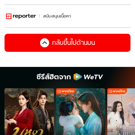
สนับสนุนเนื้อหา
กลับขึ้นไปด้านบน
ซีรีส์ฮิตจาก