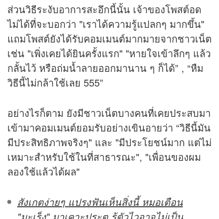
ส่วนวิธีระงับอาการสะอึกนี้นั้น เจ้าของโพสต์อด
ไม่ได้ที่จะบอกว่า "เราได้ความรู้แปลกๆ มากขึ้น"
แถมโพสต์ยังได้รับคอมเมนต์มากมายจากชาวเน็ต
เช่น "เพิ่งเคยได้ยินครั้งแรก" "หายใจเข้าลึกๆ แล้ว
กลั้นไว้ หรือถ่มน้ำลายออกมานาน ๆ ก็ได้” , “หืม
วิธีนี้ไม่กล้าใช้เลย 555”
อย่างไรก็ตาม ยังมีชาวเน็ตบางคนที่เคยประสบมา
เข้ามาคอมเมนต์ยอมรับอย่างเขินอายว่า “วิธีนี้มัน
มีประสิทธิภาพจริงๆ" และ "มีประโยชน์มาก แต่ไม่
เหมาะสำหรับใช้ในที่สาธารณะ", "เพื่อนของผม
ลองใช้แล้วได้ผล"
สังเกตง่ายๆ แปรงฟันเห็นสิ่งนี้ หมอเตือน
"มะเร็ง" มาเคาะประตู รู้ตัวไวอาจไม่เป็น