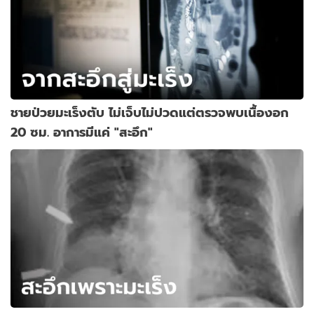
ชายป่วยมะเร็งตับ ไม่เจ็บไม่ปวดแต่ตรวจพบเนื้องอก
20 ซม. อาการมีแค่ "สะอึก"