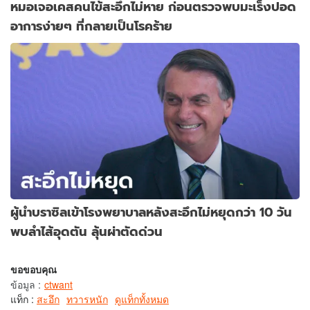
หมอเจอเคสคนไข้สะอึกไม่หาย ก่อนตรวจพบมะเร็งปอด
อาการง่ายๆ ที่กลายเป็นโรคร้าย
ผู้นำบราซิลเข้าโรงพยาบาลหลังสะอึกไม่หยุดกว่า 10 วัน
พบลำไส้อุดตัน ลุ้นผ่าตัดด่วน
ขอขอบคุณ
ข้อมูล
:
ctwant
แท็ก :
สะอึก
ทวารหนัก
ดูแท็กทั้งหมด