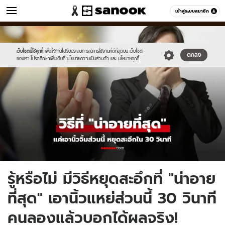
ข่าว
เข้าสู่ระบบสมาชิก
หมวดอื่นๆ
//s.isanook.com/ns/0/ud/1930/9651310/new-
Sanook
//s.isanook.com/sr/0/images/logo-
600
60
thumbnail1200x720(28).jpg
new-
sanook.png
เว็บไซต์นี้ใช้คุกกี้
เพื่อให้ท่านได้รับประสบการณ์การใช้งานที่ดีที่สุดบน เว็บไซต์
ตกลง
ของเรา โปรดศึกษาเพิ่มเติมที่
นโยบายความเป็นส่วนตัว
และ
นโยบายคุกกี้
รู้หรือไม่ มีวิธีหยุดสะอึกที่ "น่าอาย
ที่สุด" เอานิ้วแหย่ส่วนนี้ 30 วินาที
คนลองแล้วบอกได้ผลจริง!