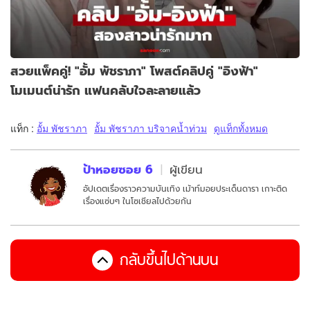
สวยแพ็คคู่! "อั้ม พัชราภา" โพสต์คลิปคู่ "อิงฟ้า"
โมเมนต์น่ารัก แฟนคลับใจละลายแล้ว
แท็ก :
อั้ม พัชราภา
อั้ม พัชราภา บริจาคน้ำท่วม
ดูแท็กทั้งหมด
ป้าหอยซอย 6
ผู้เขียน
อัปเดตเรื่องราวความบันเทิง เม้าท์มอยประเด็นดารา เกาะติด
เรื่องแซ่บๆ ในโซเชียลไปด้วยกัน
กลับขึ้นไปด้านบน