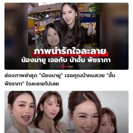
ส่องภาพล่าสุด "น้องมายู" เจอคุณน้าคนสวย "อั้ม
พัชราภา" ใจละลายไปเลย