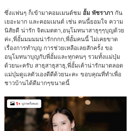
ซึ่งแฟนๆ ก็เข้ามาคอมเมนต์ชม
อั้ม พัชราภา
กัน
เยอะมาก และคอมเมนต์ เช่น คนนี้ยอมใจ ความ
นิสัยดี น่ารัก จิตเมตตา,อนุโมทนาสาธุๆๆบุญด้วย
ค่ะ,พี่อั้มมมมมน่ารักกกก,พี่อั้มคนนี้ ไม่เคยขาด
เรื่องการทำบุญ การช่วยเหลือเลยสักครั้ง ขอ
อนุโมทนาบุญกับพี่อั้มและทุกคนๆ รวมทั้งแม่บุ๋ม
ด้วยนะครับ สาธุสาธุสาธุ,พี่อั้มเค้าน่ารักมาตลอด
แม่บุ๋มดูแลตัวเองดีดีด้วยนะคะ ขอบคุณที่ทำเพื่อ
ชาวบ้านได้ดีมากๆขนาดนี้
1
+
ดูภาพทั้งหมด