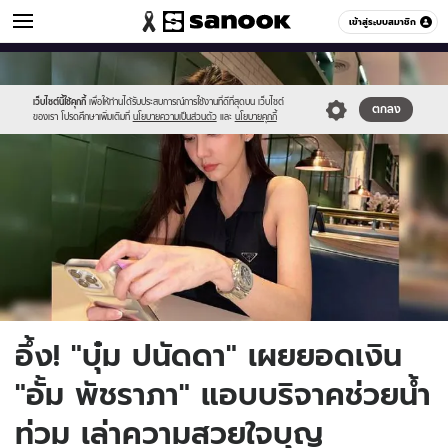
ข่าวบันเทิง
เข้าสู่ระบบสมาชิก
หมวดอื่นๆ
//s.isanook.com/ns/0/ud/1912/9560926/aumm.jpg
Sanook
//s.isanook.com/sr/0/images/logo-
600
60
new-
sanook.png
เว็บไซต์นี้ใช้คุกกี้
เพื่อให้ท่านได้รับประสบการณ์การใช้งานที่ดีที่สุดบน เว็บไซต์
ตกลง
ของเรา โปรดศึกษาเพิ่มเติมที่
นโยบายความเป็นส่วนตัว
และ
นโยบายคุกกี้
อึ้ง! "บุ๋ม ปนัดดา" เผยยอดเงิน
"อั้ม พัชราภา" แอบบริจาคช่วยน้ำ
ท่วม เล่าความสวยใจบุญ