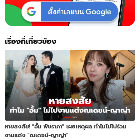
ความ
สวย
ใจบุญ
เรื่องที่เกี่ยวข้อง
หายสงสัย! "อั้ม พัชราภา" เผยเหตุผล ทำไมไม่ไปร่วม
งานแต่ง "ณเดชน์-ญาญ่า"