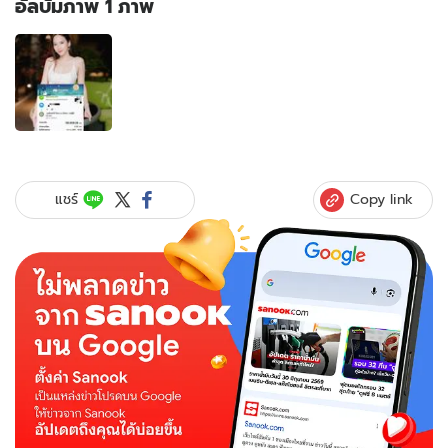
อัลบั้มภาพ 1 ภาพ
อัลบั้ม
ภาพ
1
ภาพ
ของ
อึ้ง!
"บุ๋ม
ปนัดดา"
Copy link
แชร์
เผย
ยอด
เงิน
"อั้ม
พัชรา
ภา"
แอบ
บริจาค
ช่วย
น้ำ
ท่วม
เล่า