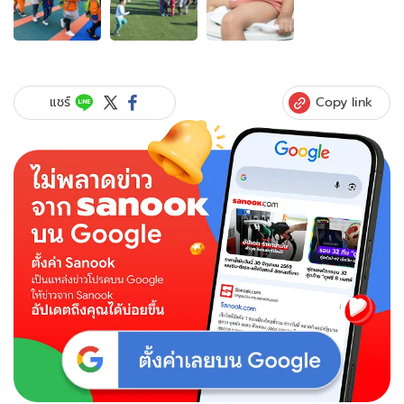
ภาพ
ของ
แม่
แทบ
ทรุด!
Copy link
แชร์
ลูกสาว
3
ขวบ
กลับ
จาก
โรงเรียน
ร้อง
"ฉี่
ไม่
ออก"
ถอด
กางเกง
ดู
โกรธ
จน
ร้องไห้...