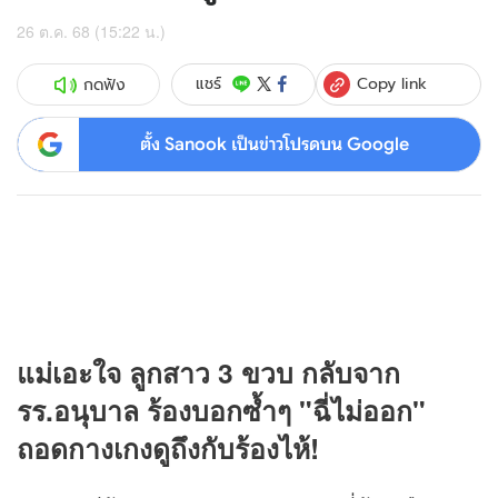
26 ต.ค. 68 (15:22 น.)
Copy link
แชร์
กดฟัง
ตั้ง Sanook เป็นข่าวโปรดบน Google
แม่เอะใจ ลูกสาว 3 ขวบ กลับจาก
รร.อนุบาล ร้องบอกซ้ำๆ "ฉี่ไม่ออก"
ถอดกางเกงดูถึงกับร้องไห้!