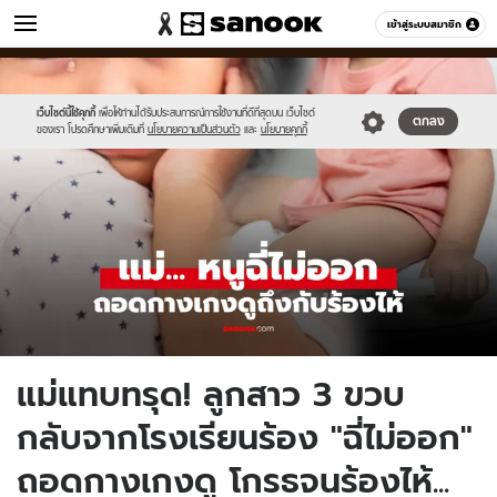
ข่าว
เข้าสู่ระบบสมาชิก
หมวดอื่นๆ
//s.isanook.com/ns/0/ud/1908/9544306/newnewnewnewnewnewnew-
Sanook
//s.isanook.com/sr/0/images/logo-
600
60
thumbna.jpg
new-
sanook.png
เว็บไซต์นี้ใช้คุกกี้
เพื่อให้ท่านได้รับประสบการณ์การใช้งานที่ดีที่สุดบน เว็บไซต์
ตกลง
ของเรา โปรดศึกษาเพิ่มเติมที่
นโยบายความเป็นส่วนตัว
และ
นโยบายคุกกี้
แม่แทบทรุด! ลูกสาว 3 ขวบ
กลับจากโรงเรียนร้อง "ฉี่ไม่ออก"
ถอดกางเกงดู โกรธจนร้องไห้...