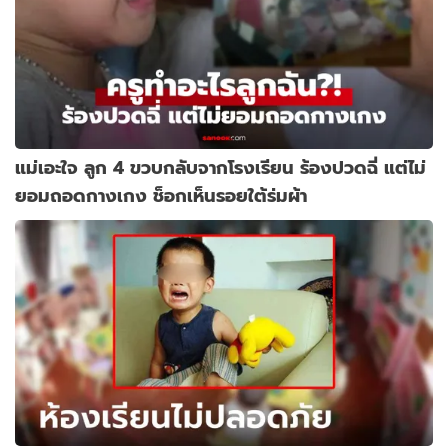
แม่เอะใจ ลูก 4 ขวบกลับจากโรงเรียน ร้องปวดฉี่ แต่ไม่
ยอมถอดกางเกง ช็อกเห็นรอยใต้ร่มผ้า