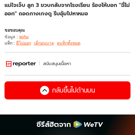
แม่ใจเจ็บ ลูก 3 ขวบกลับจากโรงเรียน ร้องไห้บอก "ฉี่ไม่
ออก" ถอดกางเกงดู รีบอุ้มไปหาหมอ
ขอขอบคุณ
ข้อมูล
:
sohu
แท็ก :
ฉี่ไม่ออก
เด็กอนุบาล
ดูแท็กทั้งหมด
สนับสนุนเนื้อหา
กลับขึ้นไปด้านบน
ซีรีส์ฮิตจาก