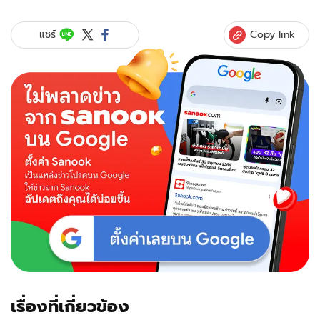
เฉลย!
สาว
Copy link
แชร์
ผ่า
ไข่
ต้ม
ตะลึง
"ไข่
แดง
สี
ขาว"
รสชาติ
อร่อย
เผย
ชื้อ
ที่ไหน-
ทำไม
เป็น
แบบ
นี้?
เรื่องที่เกี่ยวข้อง