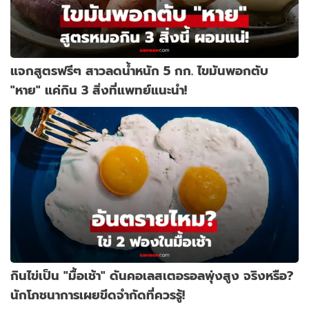
แจกสูตรฟรีๆ สาวลดน้ำหนัก 5 กก. ไขมันพอกตับ
"หาย" แค่กิน 3 สิ่งที่แพทย์แนะนำ!
กินไข่เป็น "มื้อเช้า" ดันคอเลสเตอรอลพุ่งสูง จริงหรือ?
นักโภชนาการเผยขีดจำกัดที่ควรรู้!