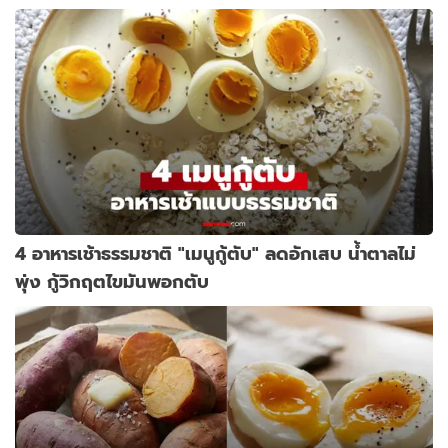
4 อาหารเช้าธรรมชาติ "เมนูกู้ตับ" ลดอักเสบ น้ำตาลไม่
พุ่ง กู้วิกฤตไขมันพอกตับ