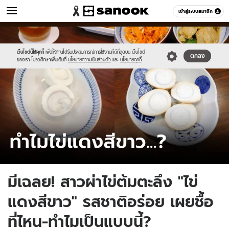
ข่าว
เข้าสู่ระบบสมาชิก
หมวดอื่นๆ
//s.isanook.com/ns/0/ud/1908/9540342/tagline-
Sanook
//s.isanook.com/sr/0/images/logo-
600
60
template-
new-
update-
sanook.png
เว็บไซต์นี้ใช้คุกกี้
เพื่อให้ท่านได้รับประสบการณ์การใช้งานที่ดีที่สุดบน เว็บไซต์
ตกลง
ของเรา โปรดศึกษาเพิ่มเติมที่
นโยบายความเป็นส่วนตัว
และ
นโยบายคุกกี้
april.jpg
มีเฉลย! สาวผ่าไข่ต้มตะลึง "ไข่
แดงสีขาว" รสชาติอร่อย เผยชื้อ
ที่ไหน-ทำไมเป็นแบบนี้?