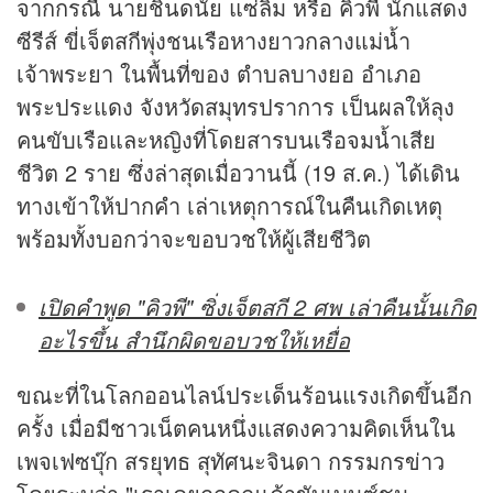
จากกรณี นายชินดนัย แซ่ลิ้ม หรือ คิวพี นักแสดง
ซีรีส์ ขี่เจ็ตสกีพุ่งชนเรือหางยาวกลางแม่น้ำ
เจ้าพระยา ในพื้นที่ของ ตำบลบางยอ อำเภอ
พระประแดง จังหวัดสมุทรปราการ เป็นผลให้ลุง
คนขับเรือและหญิงที่โดยสารบนเรือจมน้ำเสีย
ชีวิต 2 ราย ซึ่งล่าสุดเมื่อวานนี้ (19 ส.ค.) ได้เดิน
ทางเข้าให้ปากคำ เล่าเหตุการณ์ในคืนเกิดเหตุ
พร้อมทั้งบอกว่าจะขอบวชให้ผู้เสียชีวิต
เปิดคำพูด "คิวพี" ซิ่งเจ็ตสกี 2 ศพ เล่าคืนนั้นเกิด
อะไรขึ้น สำนึกผิดขอบวชให้เหยื่อ
ขณะที่ในโลกออนไลน์ประเด็นร้อนแรงเกิดขึ้นอีก
ครั้ง เมื่อมีชาวเน็ตคนหนึ่งแสดงความคิดเห็นใน
เพจเฟซบุ๊ก สรยุทธ สุทัศนะจินดา กรรมกร
ข่าว