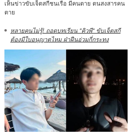
เห็นข่าวขับเจ็ตสกีชนเรือ มีคนตาย ตนสงสารคน
ตาย
หลายคนไม่รู้! ถอดบทเรียน "คิวพี" ขับเจ็ตสกี
ต้องมีใบอนุญาตไหม ฝ่าฝืนอ่วมกี่กระทง