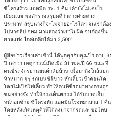
โดยระบุว่า "เราเคยถูกคุณเค้าขับเบนซ์ชน
ซี่โครงร้าว แอดมิด รพ. 1 คืน เค้ายังไม่เคยไป
เยี่ยมเลย พอตำรวจสรุปคดีว่าต่างฝ่ายต่าง
ประมาท สรุปนางก็จะไม่จ่ายอะไรใดๆ จนเราต้อง
ไปหา
คลิป
กทม.มาแสดงว่าเราไม่ผิด จนต้องขึ้น
ศาลแพ่ง ไกล่เกลี่ยได้มา 3,500"
ผู้สื่อ
ข่าว
เรื่องเล่าเช้านี้ ได้พูดคุยกับคุณปิ๋ว อายุ 31
ปี เล่าว่า เหตุการณ์เกิดเมื่อ 31 พ.ค.ปี 66 ขณะที่
ตนขี่รถจักรยานยนต์กลับบ้าน เมื่อมาถึงใกล้แยก
หัวหมาก จู่ๆ รถเบนซ์สีขาว หักเลี้ยวเข้าคอนโด
โดยไม่เปิดไฟเลี้ยว ทำให้ตนที่ขี่รถมาทางตรงถูก
ชนอย่างจัง ทำให้กระเด็นตกรถ ได้รับบาดเจ็บ
หน้าอกซ้าย ซี่โครงหัก แอดมินโรงพยาบาล 1 คืน
โดยหลังเกิดเหตุคิวพีได้ลงมาจากรถและขอโทษ