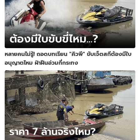
หลายคนไม่รู้! ถอดบทเรียน "คิวพี" ขับเจ็ตสกีต้องมีใบ
อนุญาตไหม ฝ่าฝืนอ่วมกี่กระทง