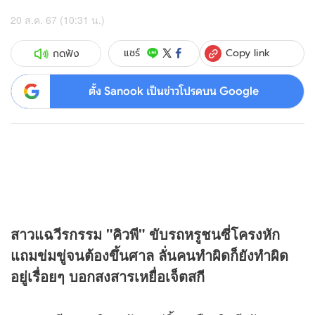
20 ส.ค. 67 (10:31 น.)
Copy link
แชร์
กดฟัง
ตั้ง Sanook เป็นข่าวโปรดบน Google
สาวแฉวีรกรรม "คิวพี" ขับรถหรูชนซี่โครงหัก
แถมข่มขู่จนต้องขึ้นศาล ลั่นคนทำผิดก็ยังทำผิด
อยู่เรื่อยๆ บอกสงสารเหยื่อเจ็ตสกี