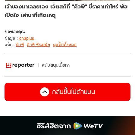
เจ้าของมาเฉลยเอง เจ็ตสกีที่ "คิวพี" ขี่ราคาเท่าไหร่ พ่อ
เปิดใจ เล่านาทีเกิดเหตุ
ขอขอบคุณ
ข้อมูล
:
ch3plus
แท็ก :
คิวพี
คิวพี ชินดนัย
ดูแท็กทั้งหมด
สนับสนุนเนื้อหา
กลับขึ้นไปด้านบน
ซีรีส์ฮิตจาก