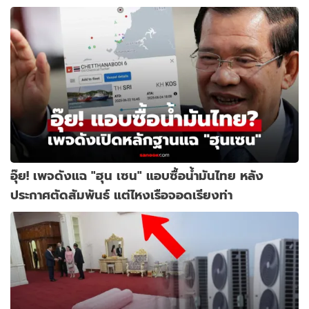
อุ๊ย! เพจดังแฉ "ฮุน เซน" แอบซื้อน้ำมันไทย หลัง
ประกาศตัดสัมพันธ์ แต่ไหงเรือจอดเรียงท่า