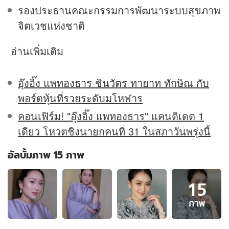
รองประธานคณะกรรมการพัฒนาระบบสุขภาพ
จิตเวชแห่งชาติ
อ่านเพิ่มเติม
อุ๊งอิ๊ง แพทองธาร ชินวัตร ทายาท ทักษิณ กับ
พอร์ตหุ้นที่รวยระดับมโหฬาร
คอนเฟิร์ม! "อุ๊งอิ๊ง แพทองธาร" แคนดิเดต 1
เดียว โหวตชิงนายกคนที่ 31 ในสภาวันพรุ่งนี้
อัลบั้มภาพ 15 ภาพ
อัลบั้ม
15
ภาพ
15
ภาพ
ภาพ
ของ
ประวัติ