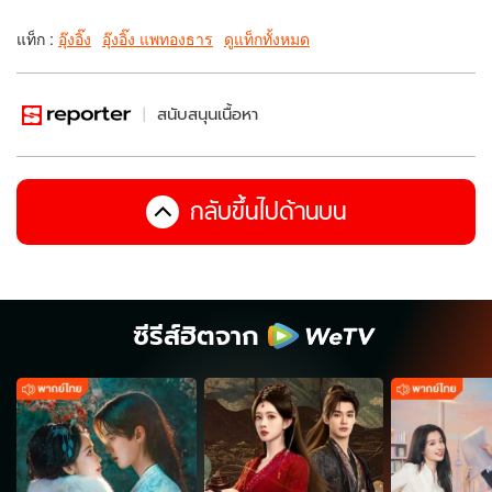
แท็ก :
อุ๊งอิ๊ง
อุ๊งอิ๊ง แพทองธาร
ดูแท็กทั้งหมด
สนับสนุนเนื้อหา
กลับขึ้นไปด้านบน
ซีรีส์ฮิตจาก