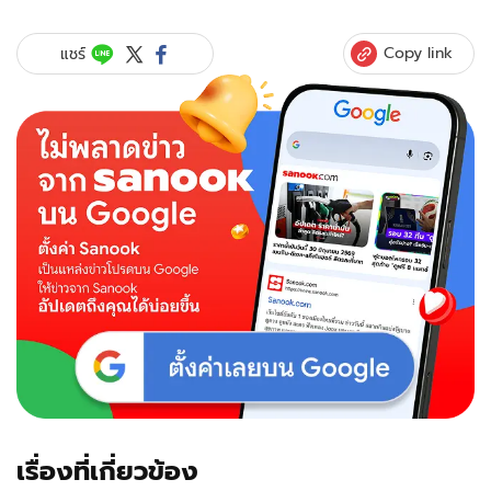
อุ๊
งอิ๊ง
Copy link
แชร์
แพ
ทอง
ธาร
ชิน
วัตร
แคน
ดิเด
ตนา
ยก
ตัว
เต็ง
อาจ
เป็น
นายก
หญิง
คน
ต่อ
ไป
เรื่องที่เกี่ยวข้อง