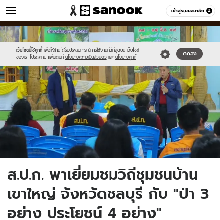
ข่าว
เข้าสู่ระบบสมาชิก
หมวดอื่นๆ
//s.isanook.com/ns/0/ud/1900/9502158/gf.jpg
Sanook
//s.isanook.com/sr/0/images/logo-
600
60
new-
sanook.png
เว็บไซต์นี้ใช้คุกกี้
เพื่อให้ท่านได้รับประสบการณ์การใช้งานที่ดีที่สุดบน เว็บไซต์
ตกลง
ของเรา โปรดศึกษาเพิ่มเติมที่
นโยบายความเป็นส่วนตัว
และ
นโยบายคุกกี้
ส.ป.ก. พาเยี่ยมชมวิถีชุมชนบ้าน
เขาใหญ่ จังหวัดชลบุรี กับ "ป่า 3
อย่าง ประโยชน์ 4 อย่าง"