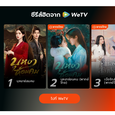
ซีรีส์ฮิตจาก
1
2
3
บุหงาซ่อนคม (พากย์
เมื่อรั
บุหงาซ่อนคม
ไทย)
(พากย์
ไปที่ WeTV