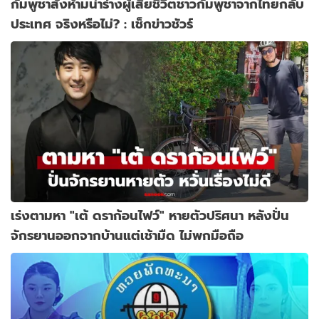
กัมพูชาสั่งห้ามนำร่างผู้เสียชีวิตชาวกัมพูชาจากไทยกลับ
ประเทศ จริงหรือไม่? : เช็กข่าวชัวร์
เร่งตามหา "เต้ ดราก้อนไฟว์" หายตัวปริศนา หลังปั่น
จักรยานออกจากบ้านแต่เช้ามืด ไม่พกมือถือ