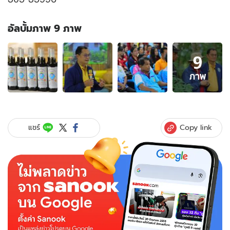
อัลบั้มภาพ 9 ภาพ
อัลบั้ม
9
ภาพ
9
ภาพ
ภาพ
ของ
ส.ป.ก.
พา
เยี่ยม
Copy link
แชร์
ชม
วิถี
ชุมชน
บ้าน
เขา
ใหญ่
จังหวัด
ชลบุรี
กับ