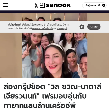
ข่าวบันเทิง
เข้าสู่ระบบสมาชิก
หมวดอื่นๆ
//s.isanook.com/ns/0/ud/1900/9500302/555-
Sanook
//s.isanook.com/sr/0/images/logo-
600
60
2024-
new-
08-
sanook.png
เว็บไซต์นี้ใช้คุกกี้
เพื่อให้ท่านได้รับประสบการณ์การใช้งานที่ดีที่สุดบน เว็บไซต์
ตกลง
ของเรา โปรดศึกษาเพิ่มเติมที่
นโยบายความเป็นส่วนตัว
และ
นโยบายคุกกี้
06t140728.297.jpg
ส่องกรุ๊ปช็อต "วิล ชวิณ-นาตาลี
เจียรวนนท์" เฟรมอบอุ่นกับ
ทายาทแสนล้านเครือซีพี