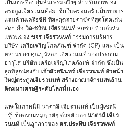
เป็นภาพที่อบอุ่นล้นเฟรมจริงๆ สำหรับภาพของ
ตระกูลเจียรวนนท์สมาชิกในครอบครัวเป็นทายาท
แสนล้านเครือซีพี ที่สะดุดสายตาชัดที่สุดโดดเด่น
สุดๆ คือ
วิล-ชวิณ เจียรวนนท์
ลูกชายหัวแก้วหัว
แหวนของ
ขจร เจียรวนนท์
กรรมการบริหาร
บริษัท เครือเจริญโภคภัณฑ์ จำกัด (CP) และ เป็น
หลานของ คุณปู่วัลลภ เจียรวนนท์ รองประธาน
อาวุโส บริษัท เครือเจริญโภคภัณฑ์ จำกัด ซึ่งเป็น
ลูกพี่ลูกน้องกับ
เจ้าสัวธนินทร์ เจียรวนนท์ หัวหน้า
ใหญ่ตระกูลเจียรวนนท์ สร้างอาณาจักรแสนล้าน
ติดมหาเศรษฐีระดับโลกนั่นเอง
และใ
นภาพนี้มี นาตาลี เจียรวนนท์ เป็นผู้เซลฟี่
กรุ๊ปช็อตรวมหมู่ญาติๆ ด้วยตัวเอง
นาตาลี เจียร
วนนท์
เป็นลูกสาวของ
ดร.ประทีบ เจียรวนนท์