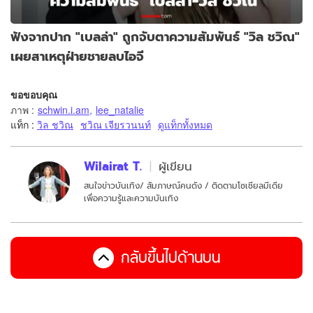
ฟังจากปาก "เบลล่า" ถูกจับตาความสัมพันธ์ "วิล ชวิณ"
เผยสาเหตุฝ่ายชายลบไอจี
ขอขอบคุณ
ภาพ
:
schwin.i.am
,
lee_natalie
แท็ก :
วิล ชวิณ
ชวิณ เจียรวนนท์
ดูแท็กทั้งหมด
Wilairat T.
ผู้เขียน
สนใจข่าวบันเทิง/ สัมภาษณ์คนดัง / ติดตามโซเชียลมีเดีย
เพื่อความรู้และความบันเทิง
กลับขึ้นไปด้านบน