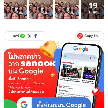
19
ภาพ
19
ภาพ
ภาพ
ของ
ส่อ
งก
รุ๊ปช็อต
Copy link
แชร์
"วิล
ชวิณ-
นา
ตาลี
เจียร
วน
นท์"
เฟรม
อบอุ่น
กับ
ทายาท
แสน
ล้าน
เครือ