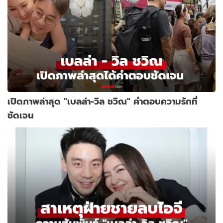
เปิดภาพล่าสุด "เบลล่า-วิล ชวิณ" คำตอบความรักที่
ชัดเจน