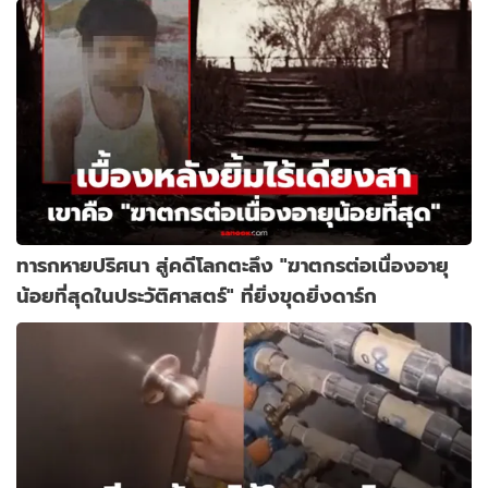
ทารกหายปริศนา สู่คดีโลกตะลึง "ฆาตกรต่อเนื่องอายุ
น้อยที่สุดในประวัติศาสตร์" ที่ยิ่งขุดยิ่งดาร์ก