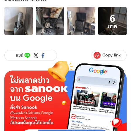
อัลบั้ม
6
ภาพ
6
ภาพ
ภาพ
ของ
นัก
ดับ
เพลิง
Copy link
แชร์
ช่วย
เฉลย
ปริศนา
ไฟ
ไหม้
ห้อง
นอน
ต้นตอ
จาก
กระจก
ที่
สาว