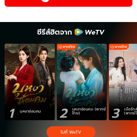
ซีรีส์ฮิตจาก
1
2
3
บุหงาซ่อนคม (พากย์
เมื่อรั
บุหงาซ่อนคม
ไทย)
(พากย์
ไปที่ WeTV