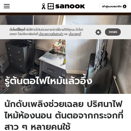
ข่าว
เข้าสู่ระบบสมาชิก
หมวดอื่นๆ
//s.isanook.com/ns/0/ud/1899/9499686/sanook_thumbnail_1200x720(5
Sanook
//s.isanook.com/sr/0/images/logo-
600
60
new-
sanook.png
เว็บไซต์นี้ใช้คุกกี้
เพื่อให้ท่านได้รับประสบการณ์การใช้งานที่ดีที่สุดบน เว็บไซต์
ตกลง
ของเรา โปรดศึกษาเพิ่มเติมที่
นโยบายความเป็นส่วนตัว
และ
นโยบายคุกกี้
นักดับเพลิงช่วยเฉลย ปริศนาไฟ
ไหม้ห้องนอน ต้นตอจากกระจกที่
สาว ๆ หลายคนใช้