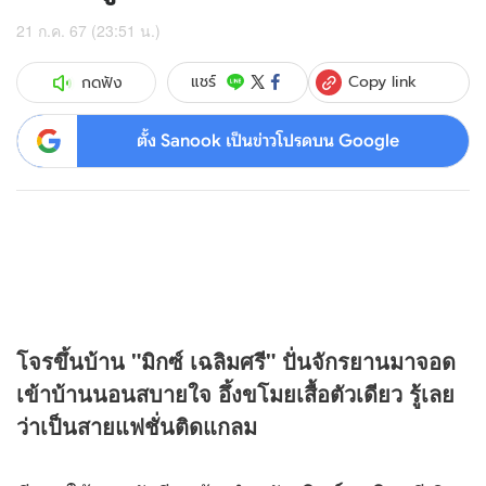
21 ก.ค. 67 (23:51 น.)
Copy link
แชร์
กดฟัง
ตั้ง Sanook เป็นข่าวโปรดบน Google
โจรขึ้นบ้าน "มิกซ์ เฉลิมศรี" ปั่นจักรยานมาจอด
เข้าบ้านนอนสบายใจ อึ้งขโมยเสื้อตัวเดียว รู้เลย
ว่าเป็นสายแฟชั่นติดแกลม