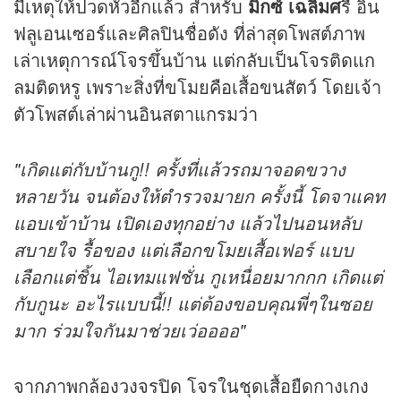
มีเหตุให้ปวดหัวอีกแล้ว สำหรับ
มิกซ์ เฉลิมศ
รี อิน
ฟลูเอนเซอร์และศิลปินชื่อดัง ที่ล่าสุดโพสต์ภาพ
เล่าเหตุการณ์โจรขึ้นบ้าน แต่กลับเป็นโจรติดแก
ลมติดหรู เพราะสิ่งที่ขโมยคือเสื้อขนสัตว์ โดยเจ้า
ตัวโพสต์เล่าผ่านอินสตาแกรมว่า
"เกิดแต่กับบ้านกู!! ครั้งที่แล้วรถมาจอดขวาง
หลายวัน จนต้องให้ตำรวจมายก ครั้งนี้ โดจาแคท
แอบเข้าบ้าน เปิดเองทุกอย่าง แล้วไปนอนหลับ
สบายใจ รื้อของ แต่เลือกขโมยเสื้อเฟอร์ แบบ
เลือกแต่ชิ้น ไอเทมแฟชั่น กูเหนื่อยมากกก เกิดแต่
กับกูนะ อะไรแบบนี้!! แต่ต้องขอบคุณพี่ๆในซอย
มาก ร่วมใจกันมาช่วยเว่ออออ"
จากภาพกล้องวงจรปิด โจรในชุดเสื้อยืดกางเกง