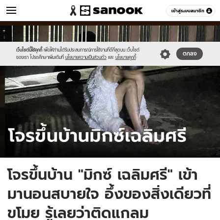
ข่าว
เข้าสู่ระบบสมาชิก
หมวดอื่นๆ
//s.isanook.com/ns/0/ud/1897/9486990/tagline-
Sanook
//s.isanook.com/sr/0/images/logo-
600
60
template-
new-
update-
sanook.png
เว็บไซต์นี้ใช้คุกกี้
เพื่อให้ท่านได้รับประสบการณ์การใช้งานที่ดีที่สุดบน เว็บไซต์
ตกลง
ของเรา โปรดศึกษาเพิ่มเติมที่
นโยบายความเป็นส่วนตัว
และ
นโยบายคุกกี้
april.jpg
โจรขึ้นบ้าน "มิกซ์ เฉลิมศรี" เข้า
มานอนสบายใจ อึ้งของสิ่งเดียวที่
ขโมย รู้เลยว่าติดแกลม