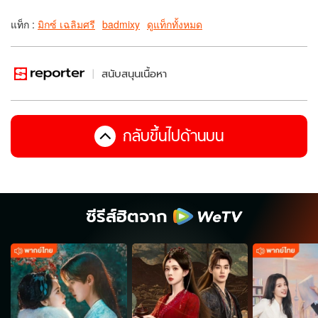
แท็ก :
มิกซ์ เฉลิมศรี
badmixy
ดูแท็กทั้งหมด
สนับสนุนเนื้อหา
กลับขึ้นไปด้านบน
ซีรีส์ฮิตจาก