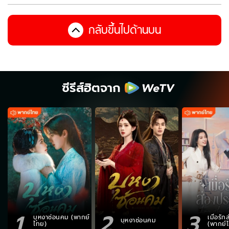
กลับขึ้นไปด้านบน
ซีรีส์ฮิตจาก
1
2
3
บุหงาซ่อนคม (พากย์
เมื่อรั
บุหงาซ่อนคม
ไทย)
(พากย์