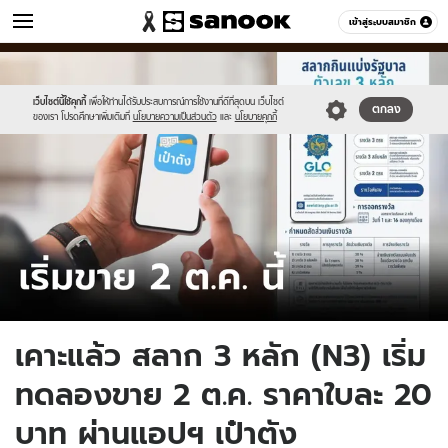
ข่าว
เข้าสู่ระบบสมาชิก
หมวดอื่นๆ
//s.isanook.com/ns/0/ud/1896/9484306/tagline-
Sanook
//s.isanook.com/sr/0/images/logo-
600
60
template-
new-
update-
sanook.png
เว็บไซต์นี้ใช้คุกกี้
เพื่อให้ท่านได้รับประสบการณ์การใช้งานที่ดีที่สุดบน เว็บไซต์
ตกลง
ของเรา โปรดศึกษาเพิ่มเติมที่
นโยบายความเป็นส่วนตัว
และ
นโยบายคุกกี้
april.jpg
เคาะแล้ว สลาก 3 หลัก (N3) เริ่ม
ทดลองขาย 2 ต.ค. ราคาใบละ 20
บาท ผ่านแอปฯ เป๋าตัง