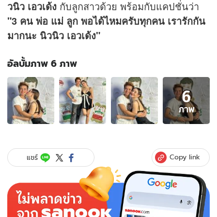
วนิว เอวเด้ง
กับลูกสาวด้วย พร้อมกับแคปชั่นว่า
"3 คน พ่อ แม่ ลูก พอได้ไหมครับทุกคน เรารักกัน
มากนะ นิวนิว เอวเด้ง"
อัลบั้มภาพ 6 ภาพ
อัลบั้ม
6
ภาพ
6
ภาพ
ภาพ
ของ
แห่
ยินดี
"ครู
Copy link
แชร์
ไพบูลย์"
อวด
ช็อต
หวาน
"นิ
วนิว