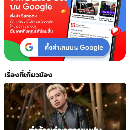
เอว
เด้ง"
หอม
แก้ม
ฟอด
ใหญ่
เรื่องที่เกี่ยวข้อง