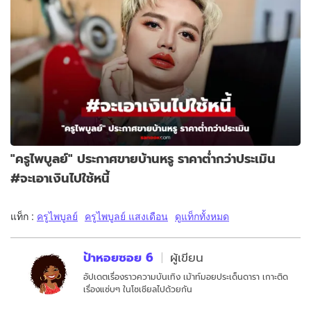
"ครูไพบูลย์" ประกาศขายบ้านหรู ราคาต่ำกว่าประเมิน
#จะเอาเงินไปใช้หนี้
แท็ก :
ครูไพบูลย์
ครูไพบูลย์ แสงเดือน
ดูแท็กทั้งหมด
ป้าหอยซอย 6
ผู้เขียน
อัปเดตเรื่องราวความบันเทิง เม้าท์มอยประเด็นดารา เกาะติด
เรื่องแซ่บๆ ในโซเชียลไปด้วยกัน