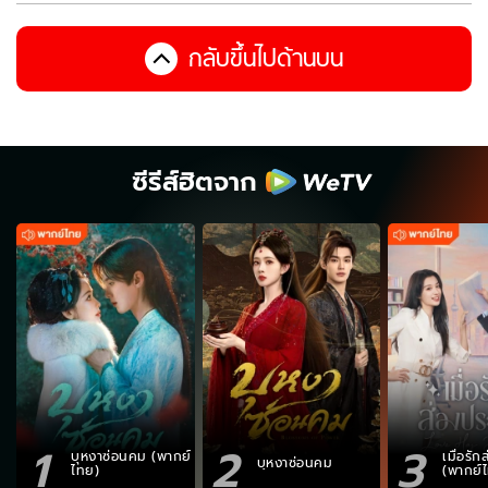
กลับขึ้นไปด้านบน
ซีรีส์ฮิตจาก
1
2
3
บุหงาซ่อนคม (พากย์
เมื่อรั
บุหงาซ่อนคม
ไทย)
(พากย์