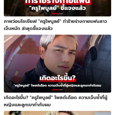
ภาพว่อนโซเชียล! "ครูไพบูลย์" ทำร้ายร่างกายแฟนสาว
เจ็บหนัก ล่าสุดชี้แจงแล้ว
เกิดอะไรขึ้น? "ครูไพบูลย์" โพสต์เดือด ความเจ็บช้ำที่ผู้
หญิงและลูกเขาทำกับผม