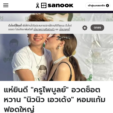
ข่าวบันเทิง
เข้าสู่ระบบสมาชิก
หมวดอื่นๆ
//s.isanook.com/ns/0/ud/1894/9470330/newproject(42).jpg
Sanook
//s.isanook.com/sr/0/images/logo-
600
60
new-
sanook.png
เว็บไซต์นี้ใช้คุกกี้
เพื่อให้ท่านได้รับประสบการณ์การใช้งานที่ดีที่สุดบน เว็บไซต์
ตกลง
ของเรา โปรดศึกษาเพิ่มเติมที่
นโยบายความเป็นส่วนตัว
และ
นโยบายคุกกี้
แห่ยินดี "ครูไพบูลย์" อวดช็อต
หวาน "นิวนิว เอวเด้ง" หอมแก้ม
ฟอดใหญ่