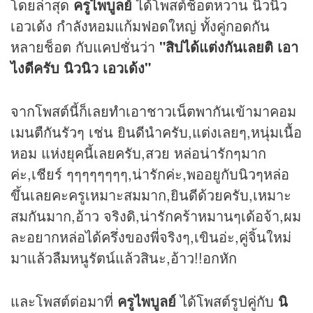
โดยล่าสุด
ครูไพบูลย์
ได้โพสต์ช็อตหวาน นิวนิว
เอวเด้ง กำลังหอมแก้มฟอดใหญ่ ทั้งคู่กอดกัน
หลายช็อต กับแคปชั่นว่า
"สิบ่ได้แต่งกันเลยติ เอา
ไงดีครับ นิวนิว เอวเด้ง"
จากโพสต์นี้ก็เลยทำเอาชาวเน็ตพากันเข้ามาคอม
เมนตืกันรัวๆ เช่น ยินดีนำครับ,แต่งเลยๆ,หนุ่มเนื้อ
หอม แห่งยุคนี้เลยครับ,สวย หล่อน่ารักๆมาก
ค่ะ,เชียร์ ๆๆๆๆๆๆๆๆ,น่ารักค่ะ,พออยูกับนิวๆหล่อ
ขึ้นเลยคะครูเหมาะสมมาก,ยินดีด้วยครับ,เหมาะ
สมกันมาก,อ้าว จริงดิ,น่ารักคร้าหมานๆเด้อจ้า,ผม
ละอยากหล่อได้ครึ่งของพี่จริงๆ,เขินอ่ะ,คู่จิ้นใหม่
มาแล้วลืมหนูรัตน์แล้วสินะ,อ้าว!!อกหัก
และโพสต์ต่อมาที่
ครูไพบูลย์
ได้โพสต์รูปคู่กับ
นิ