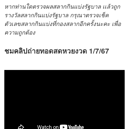
หากท่านใดตรวจ
ผลสลาก
กินแบ่งรัฐบาล เเล้วถูก
รางวัลสลากกินแบ่งรัฐบาล กรุณาตรวจเช็ค
ตัวเลขสลากกินแบ่งที่กองสลากอีกครั้งนะคะ เพื่อ
ความถูกต้อง
ชม
คลิป
ถ่ายทอดสดหวยงวด 1/7/67