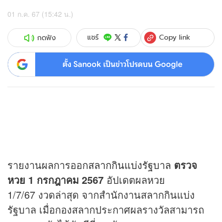
01 ก.ค. 67 (15:42 น.)
Copy link
แชร์
กดฟัง
ตั้ง Sanook เป็นข่าวโปรดบน Google
รายงานผลการออก
สลากกินแบ่งรัฐบาล
ตรวจ
หวย
1 กรกฎาคม 2567
อัปเดตผลหวย
1/7/67 งวดล่าสุด จากสำนักงานสลากกินแบ่ง
รัฐบาล เมื่อกองสลากประกาศผลรางวัลสามารถ