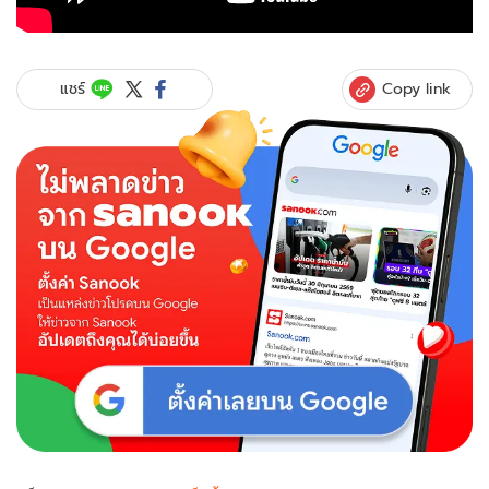
Copy link
แชร์