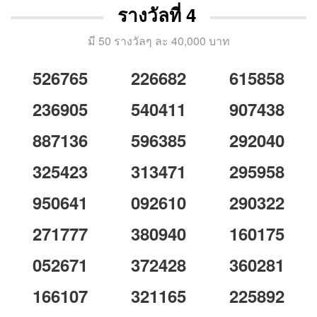
รางวัลที่ 4
มี 50 รางวัลๆ ละ 40,000 บาท
526765
226682
615858
236905
540411
907438
887136
596385
292040
325423
313471
295958
950641
092610
290322
271777
380940
160175
052671
372428
360281
166107
321165
225892