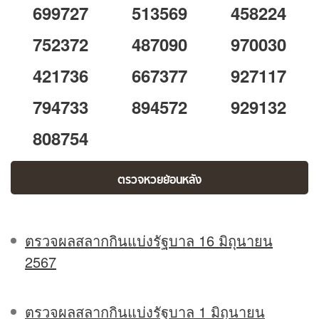
699727
513569
458224
752372
487090
970030
421736
667377
927117
794733
894572
929132
808754
ตรวจหวยย้อนหลัง
ตรวจผลสลากกินแบ่งรัฐบาล 16 มิถุนายน
2567
ตรวจผลสลากกินแบ่งรัฐบาล 1 มิถุนายน