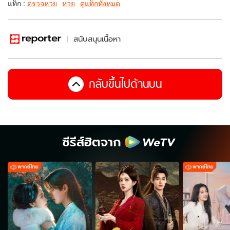
แท็ก :
ตรวจหวย
หวย
ดูแท็กทั้งหมด
สนับสนุนเนื้อหา
กลับขึ้นไปด้านบน
ซีรีส์ฮิตจาก