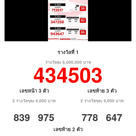
รางวัลที่ 1
434503
รางวัลละ 6,000,000 บาท
เลขหน้า 3 ตัว
เลขท้าย 3 ตัว
2 รางวัลๆละ 4,000 บาท
2 รางวัลๆละ 4,000 บาท
839
975
778
647
เลขท้าย 2 ตัว