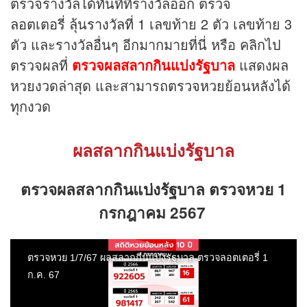
ตรวจรางวัลได้ทันทีที่รางวัลออก ตรวจ
ลอตเตอรี่
ลุ้น
รางวัลที่ 1
เลขท้าย 2 ตัว เลขท้าย 3
ตัว และรางวัลอื่นๆ อีกมากมายที่นี่ หรือ คลิกไป
ตรวจผลที่
ตรวจผลสลากกินแบ่งรัฐบาล
แสดงผล
หวยงวดล่าสุด และสามารถ
ตรวจหวย
ย้อนหลังได้
ทุกงวด
ผลสลากกินแบ่งรัฐบาล
ตรวจผลสลากกินแบ่งรัฐบาล ตรวจหวย 1
กรกฎาคม 2567