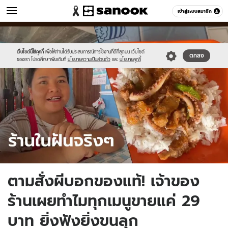
ข่าว
เข้าสู่ระบบสมาชิก
หมวดอื่นๆ
//s.isanook.com/ns/0/ud/1892/9460898/sanook_thumbnail_1200x720.j
Sanook
//s.isanook.com/sr/0/images/logo-
600
60
new-
sanook.png
เว็บไซต์นี้ใช้คุกกี้
เพื่อให้ท่านได้รับประสบการณ์การใช้งานที่ดีที่สุดบน เว็บไซต์
ตกลง
ของเรา โปรดศึกษาเพิ่มเติมที่
นโยบายความเป็นส่วนตัว
และ
นโยบายคุกกี้
ตามสั่งผีบอกของแท้! เจ้าของ
ร้านเผยทำไมทุกเมนูขายแค่ 29
บาท ยิ่งฟังยิ่งขนลุก