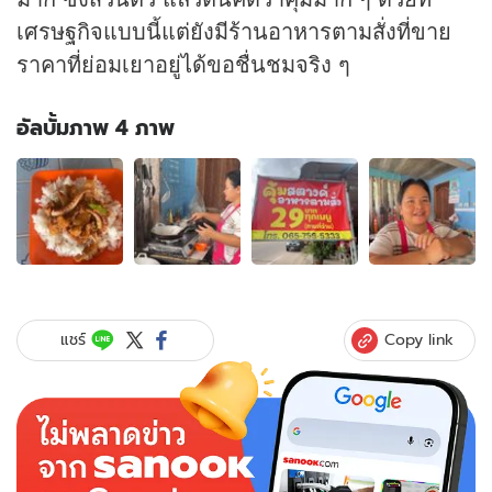
เศรษฐกิจแบบนี้แต่ยังมีร้านอาหารตามสั่งที่ขาย
ราคาที่ย่อมเยาอยู่ได้ขอชื่นชมจริง ๆ
อัลบั้มภาพ 4 ภาพ
อัลบั้ม
ภาพ
4
ภาพ
ของ
ตาม
สั่ง
ผี
Copy link
แชร์
บอก
ของ
แท้!
เจ้าของ
ร้าน
เผย
ทำไม