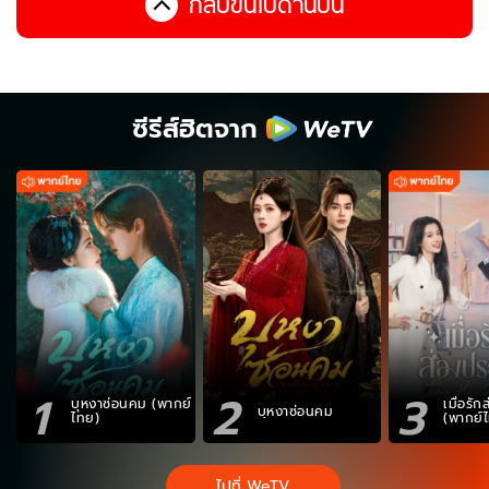
กลับขึ้นไปด้านบน
ซีรีส์ฮิตจาก
1
2
3
บุหงาซ่อนคม (พากย์
เมื่อรั
บุหงาซ่อนคม
ไทย)
(พากย์
ไปที่ WeTV