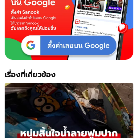
ทุก
เมนู
ขาย
แค่
29
บาท
ยิ่ง
ฟัง
ยิ่ง
ขนลุก
เรื่องที่เกี่ยวข้อง