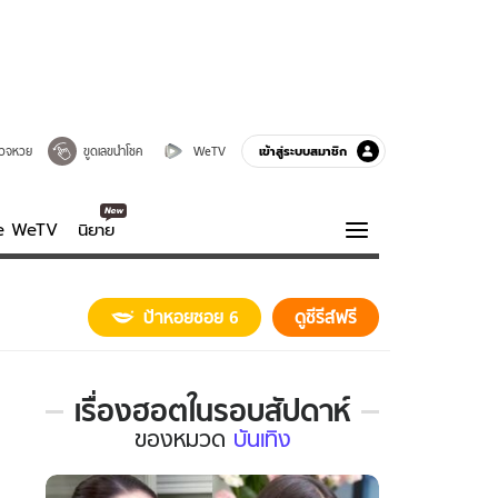
เข้าสู่ระบบสมาชิก
วจหวย
ขูดเลขนำโชค
WeTV
ve WeTV
นิยาย
รบรส
ความรู้รอบตัว
ป้าหอยซอย 6
ดูซีรีส์ฟรี
ฮาวทู
กูรู-รอบรู้
เรื่องฮอตในรอบสัปดาห์
เรื่อง
ของ
หมวด
บันเทิง
ฮอต
ใน
รอบ