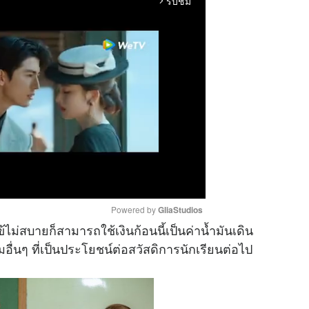
รับชม
arrow_forward_ios
Powered by 
GliaStudios
ไม่สบายก็สามารถใช้เงินก้อนนี้เป็นค่าน้ำมันเดิน
นๆ ที่เป็นประโยชน์ต่อสวัสดิการนักเรียนต่อไป
M
u
t
e