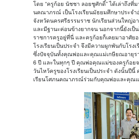
โดย “ครูก้อย นัชชา ลอยชูศักดิ์” ได้เล่าถึง
นคณาภรณ์ เป็นโรงเรียนมัธยมศึกษาประจำอ
จังหวัดนครศรีธรรมราช นักเรียนส่วนใหญ่อา
และมีฐานะค่อนข้างยากจน นอกจากนี้ยังเป็นโ
ราชการครูอยู่ที่นี่ และครูก้อยก็เคยมาอาศัยอ
โรงเรียนเป็นประจำ จึงมีความผูกพันกับโรงเ
ซึ่งปัจจุบันทั้งคุณพ่อและคุณแม่เกษียณอายุ
6 ปี และในทุกๆ ปี คุณพ่อคุณแม่ของครูก้อย
วันไหว้ครูของโรงเรียนเป็นประจำ ดังนั้นปีนี้
เรียนโศภนคณาภรณ์ร่วมกับคุณพ่อและคุณแ