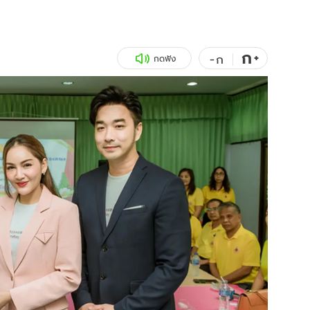
สุขภาพ
ดูทีวี
เที่ยว-กิน
WeTV
ก
+
-
ก
กดฟัง
Tasteful Thailand
Exclusive
Sanook Choice
นิยาย
ยลได้ที่
ร่วมงานกับเ