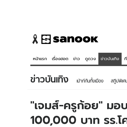
หน้าแรก
เรื่องฮอต
ข่าว
ดูดวง
ข่าวบันเทิง
ก
ข่าวบันเทิง
ข่าว
ดูดวง - 
เม้าท์กันทั้งเมือง
สกู๊ปพิเศ
เรื่องฮอต
ดูดวง
ข่าว
หวยไทย
"เจมส์-ครูก้อย" มอ
ข่าวบันเทิง
สถิติหวยไท
100,000 บาท รร.
ข่าวกีฬา
หวยลาว
ข่าวเศรษฐกิจ