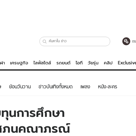
ตร
ีฬา
เศรษฐกิจ
ไลฟ์สไตล์
รถยนต์
ไอที
วัยรุ่น
คลิป
Exclusi
ตรวจหวย
ไลฟ์สไตล์
บันเทิงค
ษ
ย้อนวันวาน
ข่าวบันเทิงทั้งหมด
เพลง
หนัง-ละคร
ผู้หญิง
หนัง-ละคร
ผู้ชาย
เพลง
บทุนการศึกษา
ย
วัยรุ่น
เกมส์
โศภนคณาภรณ์
ไอที
คลิป
รถยนต์
พอดแคสต์