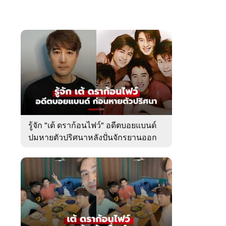
รู้จัก "เต้ ดราก้อนไฟว์" อดีตบอยแบนด์
ปมหายตัวปริศนาหลังปั่นจักรยานออก
จากบ้านพัก