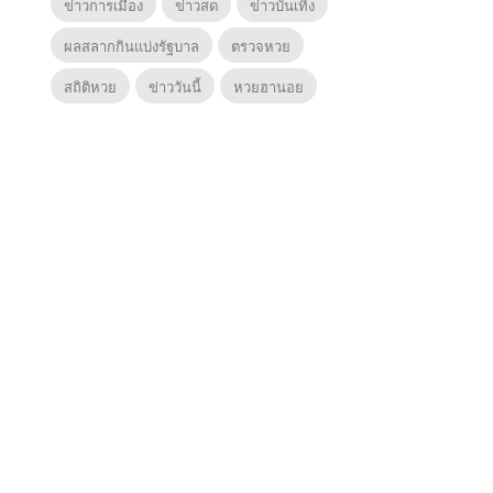
ข่าวการเมือง
ข่าวสด
ข่าวบันเทิง
ผลสลากกินแบ่งรัฐบาล
ตรวจหวย
สถิติหวย
ข่าววันนี้
หวยฮานอย