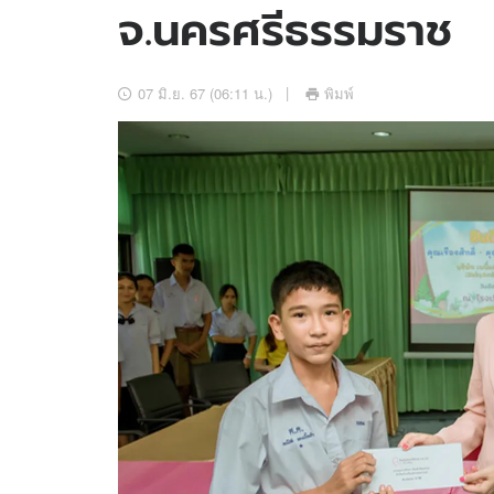
จ.นครศรีธรรมราช
อัปเดตจีน
เช็กข่าวชัวร์
07 มิ.ย. 67 (06:11 น.)
พิมพ์
ติดตามสนุกโซเชี
ดาวน์โหลดสนุกแอปฟรี
สงวนลิขสิทธิ์ ©
2569
บริษัท อิมเมจ ฟิวเจอร์ (ประเทศไทย) จำกัด