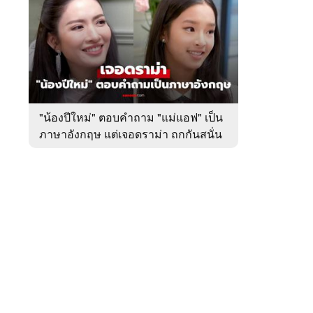
สัปดาห์
ของ
หมวด
บันเทิง
 WeTV
"น้องปีใหม่" ตอบคำถาม "แม่แอฟ" เป็น
ภาษาอังกฤษ แต่เจอดราม่า ถกกันสนั่น
ติดต่อโฆษณา
tencentthbd
sales@tencent.co.th
รา
ร้องเรียนเนื้อหาไม่เหมาะสม
แนะนำติชม แจ้งปัญหาการใช้งาน