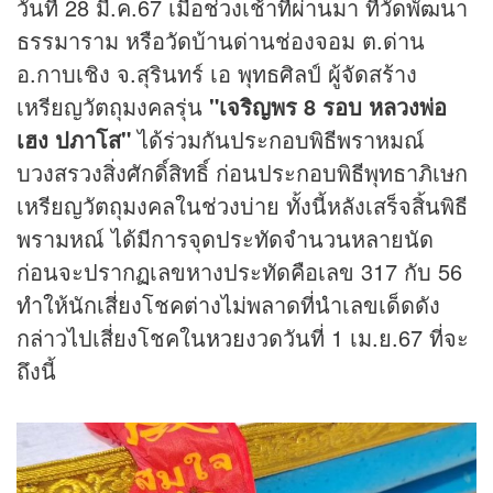
วันที่ 28 มี.ค.67 เมื่อช่วงเช้าที่ผ่านมา ที่วัดพัฒนา
ธรรมาราม หรือวัดบ้านด่านช่องจอม ต.ด่าน
อ.กาบเชิง จ.สุรินทร์ เอ พุทธศิลป์ ผู้จัดสร้าง
เหรียญวัตถุมงคลรุ่น
"เจริญพร 8 รอบ หลวงพ่อ
เฮง ปภาโส"
ได้ร่วมกันประกอบพิธีพราหมณ์
บวงสรวงสิ่งศักดิ์สิทธิ์ ก่อนประกอบพิธีพุทธาภิเษก
เหรียญวัตถุมงคลในช่วงบ่าย ทั้งนี้หลังเสร็จสิ้นพิธี
พรามหณ์ ได้มีการจุดประทัดจำนวนหลายนัด
ก่อนจะปรากฏเลขหางประทัดคือเลข 317 กับ 56
ทำให้นักเสี่ยงโชคต่างไม่พลาดที่นำเลขเด็ดดัง
กล่าวไปเสี่ยงโชคใน
หวย
งวดวันที่ 1 เม.ย.67 ที่จะ
ถึงนี้