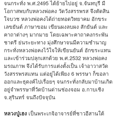
จนกระทั่ง พ.ศ.2495 ได้ย้ายไปอยู่ จ.จันทบุรี มี
โอกาสพบกับหลวงพ่อคง วัดวังสรรพรส จึงตัดสิน
ใจบวช หลวงพ่อคงได้ถ่ายทอดวิทยาคม อักขระ
เลขยันต์ ภาษาขอม เขียนผงลบผง สักยันต์ และ
คาถาต่างๆ มากมาย โดยเฉพาะคาถาคงกระพัน
ชาตรี ย่นระยะทาง มุ่งศึกษาจนมีความชำนาญ
กระทั่งหลวงพ่อคงไว้ใจให้เขียนยันต์ อักขระแทน
และเข้าร่วมปลุกเสกด้วย พ.ศ.2532 หลวงพ่อคง
มรณภาพ จึงได้รับการแต่งตั้งเป็น เจ้าอาวาสวัด
วังสรรพรสแทน แต่อยู่ได้เพียง 6 พรรษา ก็ขอลา
ออกและธุดงค์ไปเรื่อยๆ จนกระทั่งกลับมาบ้านเกิด
อยู่จำพรรษาที่วัดบ้านด่านช่องจอม อ.กาบเชิง
จ.สุรินทร์ จนถึงปัจจุบัน
หลวงปู่เฮง
เป็นพระเกจิอาจารย์ที่ชาวอีสานใต้