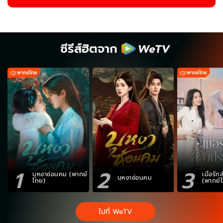
ซีรีส์ฮิตจาก
1
2
3
บุหงาซ่อนคม (พากย์
เมื่อรั
บุหงาซ่อนคม
ไทย)
(พากย์
ไปที่ WeTV