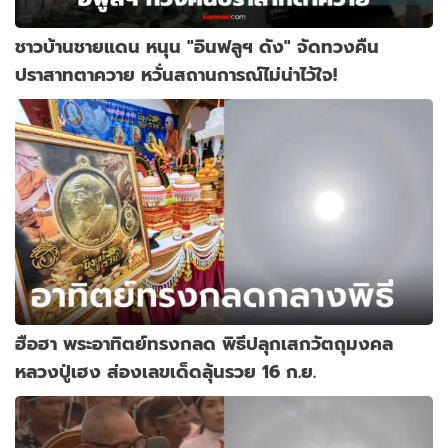
ชาวบ้านชายแดน หนุน "อินฟลูฯ ดัง" จัดทวงคืน
ปราสาทตาควาย หวั่นสถานการณ์ไม่น่าไว้ใจ!
ฮือฮา พระอาทิตย์ทรงกลด พิธีปลุกเสกวัตถุมงคล
หลวงปู่เฮง ส่องเลขเด็ดลุ้นรวย 16 ก.ย.