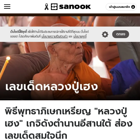
ข่าว
เข้าสู่ระบบสมาชิก
หมวดอื่นๆ
//s.isanook.com/ns/0/ud/1861/9305890/tagline-
Sanook
//s.isanook.com/sr/0/images/logo-
600
60
template-
new-
update-
sanook.png
เว็บไซต์นี้ใช้คุกกี้
เพื่อให้ท่านได้รับประสบการณ์การใช้งานที่ดีที่สุดบน เว็บไซต์
ตกลง
ของเรา โปรดศึกษาเพิ่มเติมที่
นโยบายความเป็นส่วนตัว
และ
นโยบายคุกกี้
april.jpg
พิธีพุทธาภิเษกเหรียญ "หลวงปู่
เฮง" เกจิดังตำนานอีสานใต้ ส่อง
เลขเด็ดสมใจนึก