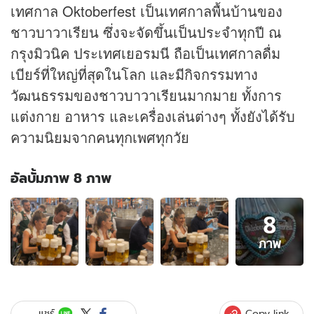
เทศกาล Oktoberfest เป็นเทศกาลพื้นบ้านของ
ชาวบาวาเรียน ซึ่งจะจัดขึ้นเป็นประจำทุกปี ณ
กรุงมิวนิค ประเทศเยอรมนี ถือเป็นเทศกาลดื่ม
เบียร์ที่ใหญ่ที่สุดในโลก และมีกิจกรรมทาง
วัฒนธรรมของชาวบาวาเรียนมากมาย ทั้งการ
แต่งกาย อาหาร และเครื่องเล่นต่างๆ ทั้งยังได้รับ
ความนิยมจากคนทุกเพศทุกวัย
อัลบั้มภาพ 8 ภาพ
อัลบั้ม
8
ภาพ
8
ภาพ
ภาพ
ของ
แค่
นี้
ชิลๆ
Copy link
แชร์