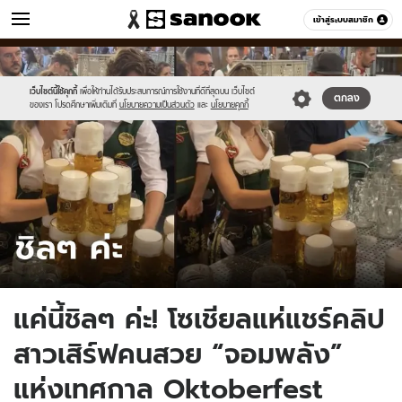
ข่าว
เข้าสู่ระบบสมาชิก
หมวดอื่นๆ
//s.isanook.com/ns/0/ud/1809/9045966/tagline-
Sanook
//s.isanook.com/sr/0/images/logo-
600
60
template-
new-
update-
sanook.png
เว็บไซต์นี้ใช้คุกกี้
เพื่อให้ท่านได้รับประสบการณ์การใช้งานที่ดีที่สุดบน เว็บไซต์
ตกลง
ของเรา โปรดศึกษาเพิ่มเติมที่
นโยบายความเป็นส่วนตัว
และ
นโยบายคุกกี้
april.jpg
แค่นี้ชิลๆ ค่ะ! โซเชียลแห่แชร์คลิป
สาวเสิร์ฟคนสวย “จอมพลัง”
แห่งเทศกาล Oktoberfest