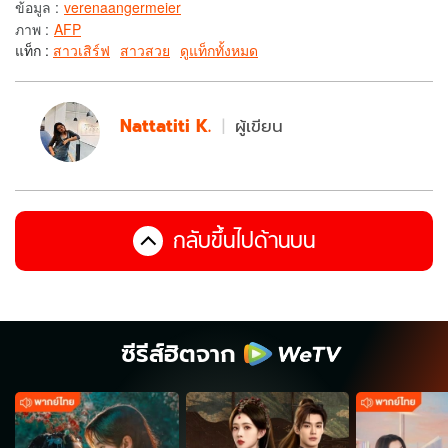
ข้อมูล
:
verenaangermeier
ภาพ
:
AFP
แท็ก :
สาวเสิร์ฟ
สาวสวย
ดูแท็กทั้งหมด
Nattatiti K.
ผู้เขียน
กลับขึ้นไปด้านบน
ซีรีส์ฮิตจาก