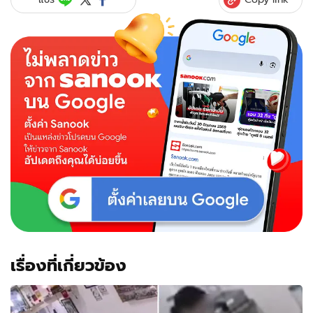
ค่ะ!
โซ
เชีย
ล
แห่
แชร์
คลิป
สาว
เสิร์ฟ
คน
สวย
“จอม
พลัง”
แห่ง
เทศกาล
Oktoberfest
เรื่องที่เกี่ยวข้อง