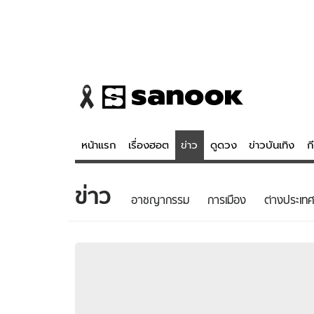
หน้าแรก
เรื่องฮอต
ข่าว
ดูดวง
ข่าวบันเทิง
ก
ข่าว
ข่าว
ดูดวง - 
อาชญากรรม
การเมือง
ต่างประเทศ
เรื่องฮอต
ดูดวง
ข่าว
หวยไทย
ข่าวบันเทิง
สถิติหวยไท
ข่าวกีฬา
หวยลาว
ข่าวเศรษฐกิจ