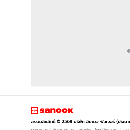
อัปเดตจีน
เช็กข่าวชัวร์
ติดตามสนุกโซเชี
ดาวน์โหลดสนุกแอปฟรี
สงวนลิขสิทธิ์ ©
2569
บริษัท อิมเมจ ฟิวเจอร์ (ประเทศไทย) จำกัด
สงวนลิขสิทธิ์ ©
2569
บริษัท อิมเมจ ฟิวเจอร์ (ประเ