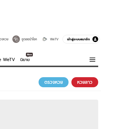
เข้าสู่ระบบสมาชิก
วจหวย
ขูดเลขนำโชค
WeTV
ve WeTV
นิยาย
รบรส
ความรู้รอบตัว
ตรวจหวย
หวยลาว
ฮาวทู
กูรู-รอบรู้