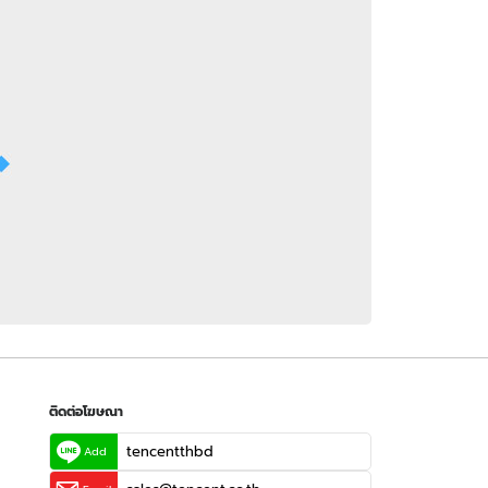
 WeTV
ติดต่อโฆษณา
tencentthbd
sales@tencent.co.th
รา
ร้องเรียนเนื้อหาไม่เหมาะสม
แนะนำติชม แจ้งปัญหาการใช้งาน
ติดต่อโฆษณา
tencentthbd
Add