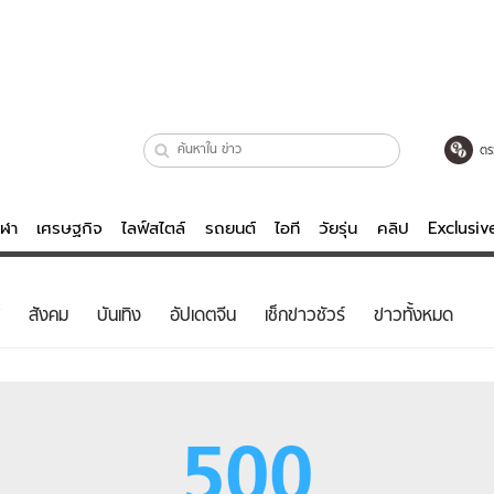
ตร
ีฬา
เศรษฐกิจ
ไลฟ์สไตล์
รถยนต์
ไอที
วัยรุ่น
คลิป
Exclusi
ตรวจหวย
ไลฟ์สไตล์
บันเทิงค
สังคม
บันเทิง
อัปเดตจีน
เช็กข่าวชัวร์
ข่าวทั้งหมด
ผู้หญิง
หนัง-ละคร
ผู้ชาย
เพลง
ย
วัยรุ่น
เกมส์
500
ไอที
คลิป
รถยนต์
พอดแคสต์