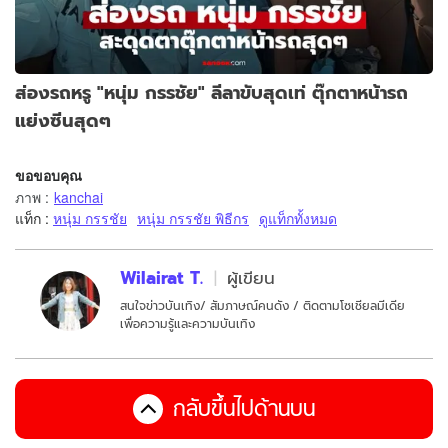
ส่องรถหรู "หนุ่ม กรรชัย" ลีลาขับสุดเท่ ตุ๊กตาหน้ารถ
แย่งซีนสุดๆ
ขอขอบคุณ
ภาพ
:
kanchai
แท็ก :
หนุ่ม กรรชัย
หนุ่ม กรรชัย พิธีกร
ดูแท็กทั้งหมด
Wilairat T.
ผู้เขียน
สนใจข่าวบันเทิง/ สัมภาษณ์คนดัง / ติดตามโซเชียลมีเดีย
เพื่อความรู้และความบันเทิง
กลับขึ้นไปด้านบน