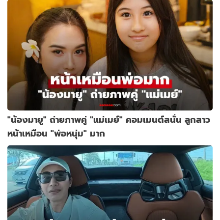
"น้องมายู" ถ่ายภาพคู่ "แม่เมย์" คอมเมนต์สนั่น ลูกสาว
หน้าเหมือน "พ่อหนุ่ม" มาก