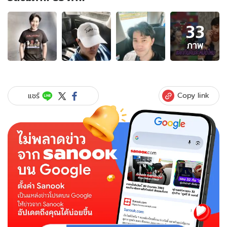
อัลบั้ม
33
ภาพ
33
ภาพ
ภาพ
ของ
ประวัติ
"หนุ่ม
กรร
Copy link
แชร์
ชัย"
จาก
นัก
แสดง
สู่
พิธีกร
ข่าว
แถว
หน้า
ของ
เมือง
ไทย