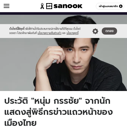
ข่าวบันเทิง
เข้าสู่ระบบสมาชิก
หมวดอื่นๆ
//s.isanook.com/ns/0/ud/1757/8786038/111.jpg
Sanook
//s.isanook.com/sr/0/images/logo-
600
60
new-
sanook.png
เว็บไซต์นี้ใช้คุกกี้
เพื่อให้ท่านได้รับประสบการณ์การใช้งานที่ดีที่สุดบน เว็บไซต์
ตกลง
ของเรา โปรดศึกษาเพิ่มเติมที่
นโยบายความเป็นส่วนตัว
และ
นโยบายคุกกี้
ประวัติ "หนุ่ม กรรชัย" จากนัก
แสดงสู่พิธีกรข่าวแถวหน้าของ
เมืองไทย