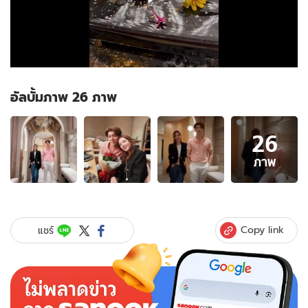
อัลบั้มภาพ 26 ภาพ
อัลบั้ม
26
ภาพ
26
ภาพ
ภาพ
ของ
"ก็อต-
ริช
ชี่"
Copy link
แชร์
เปิด
โหมด
รัก
นั่ง
ซบ