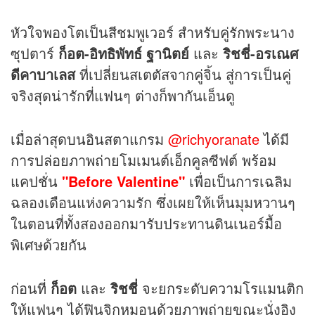
หัวใจพองโตเป็นสีชมพูเวอร์ สำหรับคู่รักพระนาง
ซุปตาร์
ก็อต-อิทธิพัทธ์
ฐานิตย์
และ
ริชชี่-อรเณศ
ดีคาบาเลส
ที่เปลี่ยนสเตตัสจากคู่จิ้น สู่การเป็นคู่
จริงสุดน่ารักที่แฟนๆ ต่างก็พากันเอ็นดู
เมื่อล่าสุดบนอินสตาแกรม
@richyoranate
ได้มี
การปล่อยภาพถ่ายโมเมนต์เอ็กคูลซีฟต์ พร้อม
แคปชั่น
"Before Valentine"
เพื่อเป็นการเฉลิม
ฉลองเดือนแห่งความรัก ซึ่งเผยให้เห็นมุมหวานๆ
ในตอนที่ทั้งสองออกมารับประทานดินเนอร์มื้อ
พิเศษด้วยกัน
ก่อนที่
ก็อต
และ
ริชชี่
จะยกระดับความโรแมนติก
ให้แฟนๆ ได้ฟินจิกหมอนด้วยภาพถ่ายขณะนั่งอิง