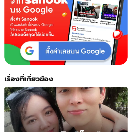
กัน
ใน
ร้าน
อาหาร
อุ๊ย!
หวาน
หยด
มด
ไต่
เรื่องที่เกี่ยวข้อง