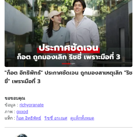
"ก็อต อิทธิพัทธ์" ประกาศชัดเจน ถูกมองสาเหตุเลิก "ริช
ชี่" เพราะมือที่ 3
ขอขอบคุณ
ข้อมูล
:
richyoranate
ภาพ
:
gxxod
แท็ก :
ก็อต อิทธิพัทธ์
ริชชี่ อรเณศ
ดูแท็กทั้งหมด