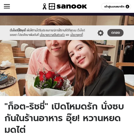
ข่าวบันเทิง
เข้าสู่ระบบสมาชิก
หมวดอื่นๆ
//s.isanook.com/ns/0/ud/1752/8763966/11.jpg
Sanook
//s.isanook.com/sr/0/images/logo-
600
60
new-
sanook.png
เว็บไซต์นี้ใช้คุกกี้
เพื่อให้ท่านได้รับประสบการณ์การใช้งานที่ดีที่สุดบน เว็บไซต์
ตกลง
ของเรา โปรดศึกษาเพิ่มเติมที่
นโยบายความเป็นส่วนตัว
และ
นโยบายคุกกี้
"ก็อต-ริชชี่" เปิดโหมดรัก นั่งซบ
กันในร้านอาหาร อุ๊ย! หวานหยด
มดไต่