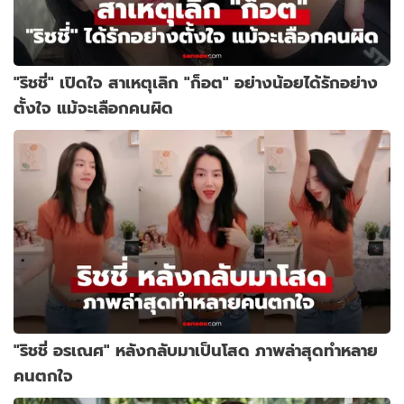
"ริชชี่" เปิดใจ สาเหตุเลิก "ก็อต" อย่างน้อยได้รักอย่าง
ตั้งใจ แม้จะเลือกคนผิด
"ริชชี่ อรเณศ" หลังกลับมาเป็นโสด ภาพล่าสุดทำหลาย
คนตกใจ