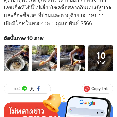
เลขเด็ดที่ได้นี้ไปเสี่ยงโชคซื้อ
สลากกินแบ่งรัฐบาล
และก็จะซื้อเลขที่บ้านเเละอายุด้วย 65 191 11
เผื่อมีโชคใน
หวย
งวด 1 กุมภาพันธ์ 2566
อัลบั้มภาพ 10 ภาพ
อัลบั้ม
10
ภาพ
10
ภาพ
ภาพ
ของ
คอ
หวย
ฮือ
Copy link
แชร์
ฮา
พบ
"ปลา
หมอ
นา