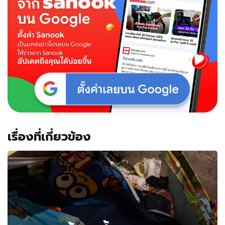
สี
ทอง"
เหลือง
อร่าม
งาม
ทั้ง
ตัว
จุด
ธูป
ได้
เลข
สาม
ตัว
เรื่องที่เกี่ยวข้อง