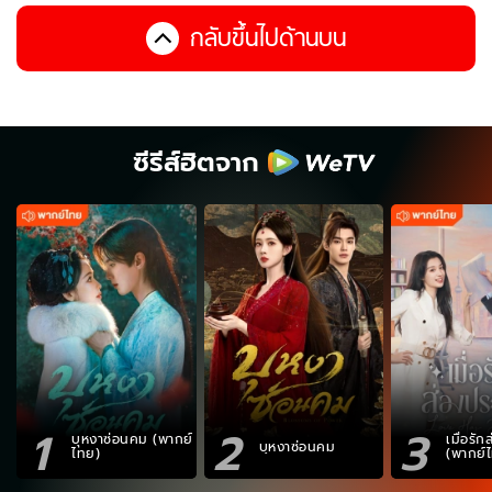
กลับขึ้นไปด้านบน
ซีรีส์ฮิตจาก
1
2
3
บุหงาซ่อนคม (พากย์
เมื่อรั
บุหงาซ่อนคม
ไทย)
(พากย์