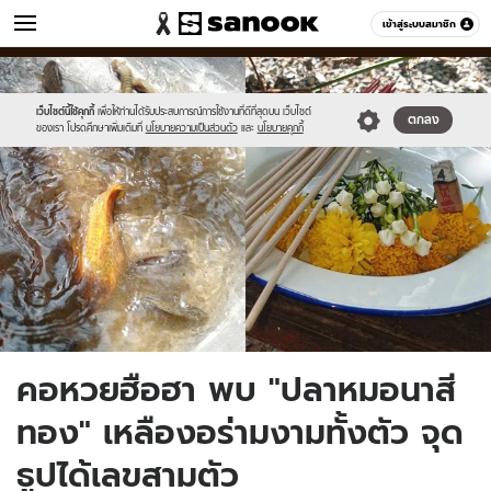
ข่าว
เข้าสู่ระบบสมาชิก
หมวดอื่นๆ
//s.isanook.com/ns/0/ud/1749/8745778/lotto.jpg
Sanook
//s.isanook.com/sr/0/images/logo-
600
60
new-
sanook.png
เว็บไซต์นี้ใช้คุกกี้
เพื่อให้ท่านได้รับประสบการณ์การใช้งานที่ดีที่สุดบน เว็บไซต์
ตกลง
ของเรา โปรดศึกษาเพิ่มเติมที่
นโยบายความเป็นส่วนตัว
และ
นโยบายคุกกี้
คอหวยฮือฮา พบ "ปลาหมอนาสี
ทอง" เหลืองอร่ามงามทั้งตัว จุด
ธูปได้เลขสามตัว