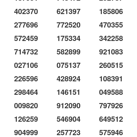
402370
621397
185806
277696
772520
470355
572459
175334
342258
714732
582899
921083
027106
075137
260515
226596
428924
108391
298464
146151
049588
009820
912090
797926
126259
546904
649512
904999
257723
575946