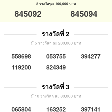
2 รางวัลๆละ 100,000 บาท
845092
845094
รางวัลที่ 2
มี 5 รางวัลๆ ละ 200,000 บาท
558698
053755
394277
119200
824349
รางวัลที่ 3
มี 10 รางวัลๆ ละ 80,000 บาท
065804
163252
397141