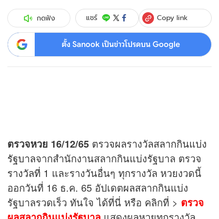
Copy link
แชร์
กดฟัง
ตั้ง Sanook เป็นข่าวโปรดบน Google
ตรวจ
หวย
16/12/65
ตรวจผลรางวัล
สลากกินแบ่ง
รัฐบาล
จากสำนักงานสลากกินแบ่งรัฐบาล ตรวจ
รางวัลที่ 1
และรางวันอื่นๆ ทุกรางวัล หวยงวดนี้
ออกวันที่ 16 ธ.ค. 65 อัปเดต
ผลสลาก
กินแบ่ง
รัฐบาลรวดเร็ว ทันใจ ได้ที่นี่ หรือ คลิกที่ >
ตรวจ
ผลสลากกินแบ่งรัฐบาล
แสดงผลหวยทุกรางวัล