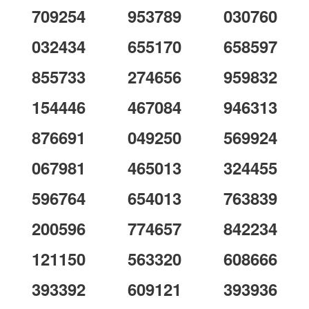
709254
953789
030760
032434
655170
658597
855733
274656
959832
154446
467084
946313
876691
049250
569924
067981
465013
324455
596764
654013
763839
200596
774657
842234
121150
563320
608666
393392
609121
393936