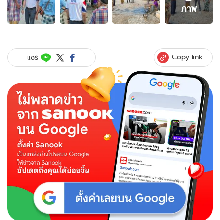
5
ภาพ
ภาพ
ของ
ว่าที่
ผู้
สมัคร
Copy link
แชร์
ส.ส.
เพื่อ
ไทย
แนะ
รัฐบาล
ถ้า
แก้
ยา
เสพ
ติด
ไม่
ได้
ให้
มา
ปรึกษา
พรรค