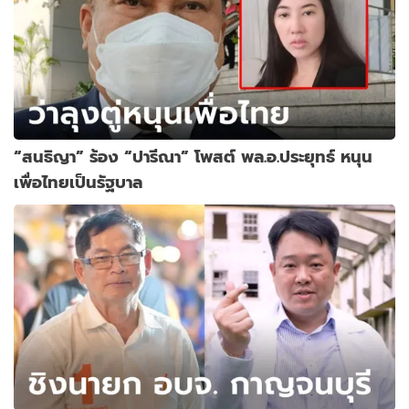
“สนธิญา” ร้อง “ปารีณา” โพสต์ พล.อ.ประยุทธ์ หนุน
เพื่อไทยเป็นรัฐบาล