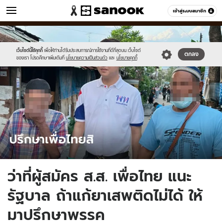
ข่าว
เข้าสู่ระบบสมาชิก
หมวดอื่นๆ
//s.isanook.com/ns/0/ud/1735/8675522/pheuthai-
Sanook
//s.isanook.com/sr/0/images/logo-
600
60
bangkapi.jpg
new-
sanook.png
เว็บไซต์นี้ใช้คุกกี้
เพื่อให้ท่านได้รับประสบการณ์การใช้งานที่ดีที่สุดบน เว็บไซต์
ตกลง
ของเรา โปรดศึกษาเพิ่มเติมที่
นโยบายความเป็นส่วนตัว
และ
นโยบายคุกกี้
ว่าที่ผู้สมัคร ส.ส. เพื่อไทย แนะ
รัฐบาล ถ้าแก้ยาเสพติดไม่ได้ ให้
มาปรึกษาพรรค