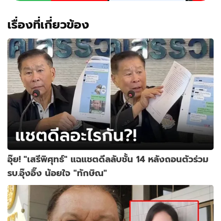
เรื่องที่เกี่ยวข้อง
อุ๊ย! "เสรีพิศุทธ์" แฉแชตดีลลับชั้น 14 หลังถอนตัวร่วม
รบ.อุ๊งอิ๊ง น้อยใจ "ทักษิณ"