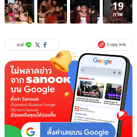
19
ภาพ
19
ภาพ
ภาพ
ของ
"นานา"
ขอบคุณ
มิตรภาพ
Copy link
แชร์
"แก๊ง
นางฟ้า"
รวม
ตัว
ฉลอง
วัน
เกิด
พร้อม
หน้า