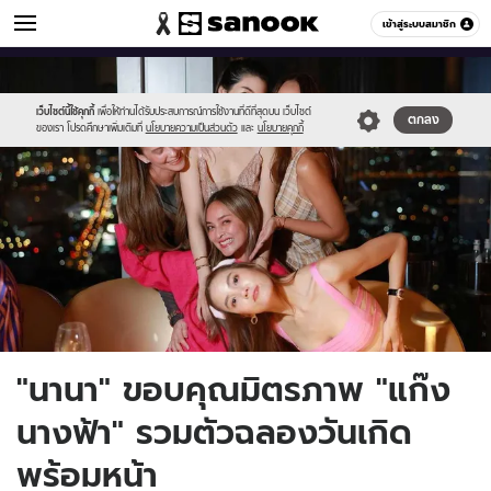
ข่าวบันเทิง
เข้าสู่ระบบสมาชิก
หมวดอื่นๆ
//s.isanook.com/ns/0/ud/1734/8670706/nana01.jpg
Sanook
//s.isanook.com/sr/0/images/logo-
600
60
new-
sanook.png
เว็บไซต์นี้ใช้คุกกี้
เพื่อให้ท่านได้รับประสบการณ์การใช้งานที่ดีที่สุดบน เว็บไซต์
ตกลง
ของเรา โปรดศึกษาเพิ่มเติมที่
นโยบายความเป็นส่วนตัว
และ
นโยบายคุกกี้
"นานา" ขอบคุณมิตรภาพ "แก๊ง
นางฟ้า" รวมตัวฉลองวันเกิด
พร้อมหน้า