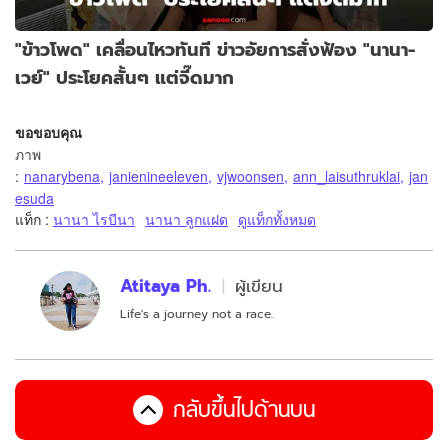
"ข้าวโพด" เคลื่อนไหวทันที ข่าวอัยการสั่งฟ้อง "นานา-
เวย์" ประโยคสั้นๆ แต่จี๊ดมาก
ขอขอบคุณ
ภาพ
:
nanarybena
,
janienineeleven
,
vjwoonsen
,
ann_laisuthruklai
,
jan
esuda
แท็ก :
นานา ไรบีนา
นานา ลูกแฝด
ดูแท็กทั้งหมด
Atitaya Ph.
ผู้เขียน
Life's a journey not a race.
กลับขึ้นไปด้านบน