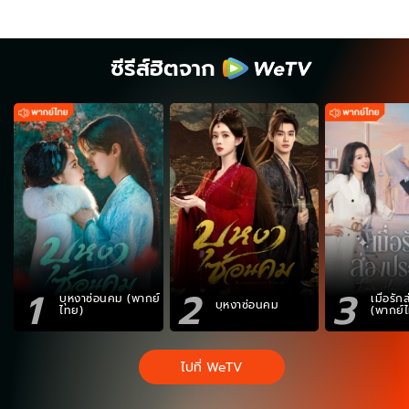
ซีรีส์ฮิตจาก
1
2
3
บุหงาซ่อนคม (พากย์
เมื่อรั
บุหงาซ่อนคม
ไทย)
(พากย์
ไปที่ WeTV