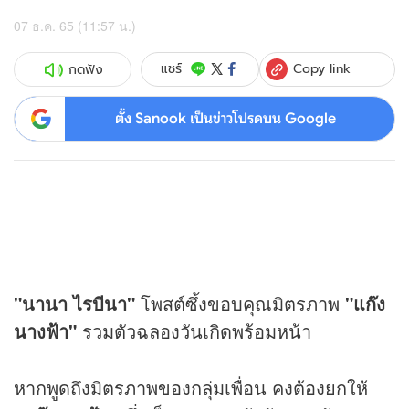
07 ธ.ค. 65 (11:57 น.)
Copy link
แชร์
กดฟัง
ตั้ง Sanook เป็นข่าวโปรดบน Google
"นานา ไรบีนา"
โพสต์ซึ้งขอบคุณมิตรภาพ
"แก๊ง
นางฟ้า"
รวมตัวฉลองวันเกิดพร้อมหน้า
หากพูดถึงมิตรภาพของกลุ่มเพื่อน คงต้องยกให้