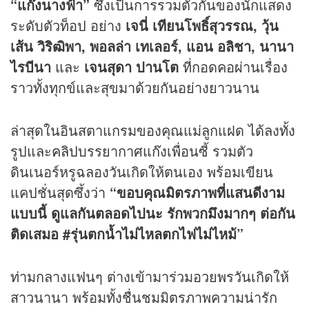
“แก๊งนางฟ้า”
ซึ่งเป็นการรวมตัวกันของนักแสดง
ระดับตัวท็อป อย่าง
เจนี่ เทียนโพธิ์สุวรรณ
, วุ้น
เส้น
วิริฒิพา
, พอลล่า เทเลอร์, แอน อลิชา, นานา
ไรบีนา
และ
เจนสุดา ปานโต
ที่กอดคอผ่านเรื่อง
ราวทั้งทุกข์และสุขมาด้วยกันอย่างยาวนาน
ล่าสุดในอินสตาแกรมของคุณแม่ลูกแฝด ได้ลงทั้ง
รูปและ
คลิป
บรรยากาศแก๊งเพื่อนซี้ รวมตัว
ดินเนอร์หรูฉลองวันเกิดให้ตนเอง พร้อมเขียน
แคปชั่นสุดซึ้งว่า
“ขอบคุณมิตรภาพที่แสนดีงาม
แบบนี้ ดูแลกันตลอดไปนะ รักพวกมึงมากๆ
ต่อกัน
ติดเสมอ
#รุ่นตกน้ำไม่ไหลตกไฟไม่ไหม้”
ท่ามกลางแฟนๆ ต่างเข้ามาร่วมอวยพรวันเกิดให้
สาวนานา พร้อมทั้งชื่นชมมิตรภาพความน่ารัก