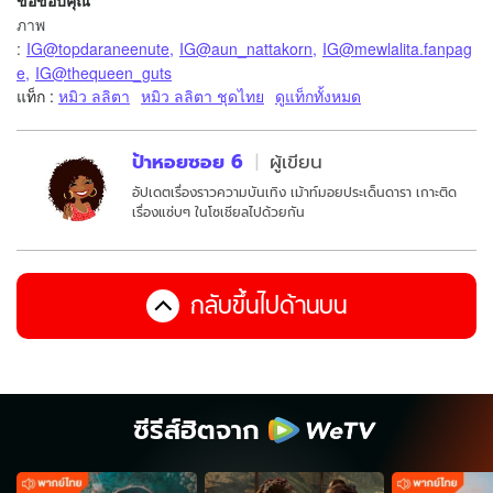
ขอขอบคุณ
ภาพ
:
IG@topdaraneenute
,
IG@aun_nattakorn
,
IG@mewlalita.fanpag
e
,
IG@thequeen_guts
แท็ก :
หมิว ลลิตา
หมิว ลลิตา ชุดไทย
ดูแท็กทั้งหมด
ป้าหอยซอย 6
ผู้เขียน
อัปเดตเรื่องราวความบันเทิง เม้าท์มอยประเด็นดารา เกาะติด
เรื่องแซ่บๆ ในโซเชียลไปด้วยกัน
กลับขึ้นไปด้านบน
ซีรีส์ฮิตจาก