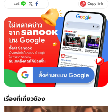
า"
Copy link
แชร์
สวม
ชุด
ไทย
สวย
หวาน
ละมุน
งดงาม
สุด
จะ
บรรยาย
เรื่องที่เกี่ยวข้อง