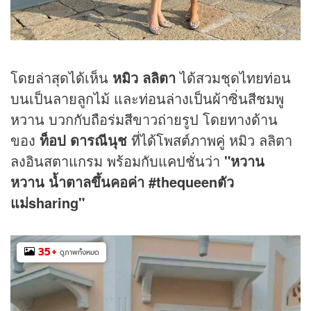
โดยล่าสุดได้เห็น
หมิว ลลิตา
ได้สวมชุดไทยท่อน
บนเป็นลายลูกไม้ และท่อนล่างเป็นผ้าซิ่นสีชมพู
หวาน บวกกับถือร่มสีขาวถ่ายรูป โดยทางด้าน
ของ
ท็อป ดารณีนุช
ที่ได้โพสต์ภาพคู่ หมิว ลลิตา
ลงอินสตาแกรม พร้อมกับแคปชั่นว่า
"หวาน
หวาน น้ำตาลขึ้นคอค่า #thequeenตัว
แม่sharing"
35
+
ดูภาพทั้งหมด