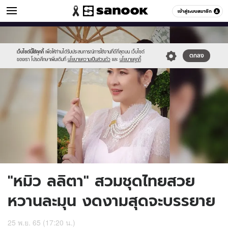
ข่าวบันเทิง
เข้าสู่ระบบสมาชิก
หมวดอื่นๆ
//s.isanook.com/ns/0/ud/1732/8660390/mew.jpg
Sanook
//s.isanook.com/sr/0/images/logo-
600
60
new-
sanook.png
เว็บไซต์นี้ใช้คุกกี้
เพื่อให้ท่านได้รับประสบการณ์การใช้งานที่ดีที่สุดบน เว็บไซต์
ตกลง
ของเรา โปรดศึกษาเพิ่มเติมที่
นโยบายความเป็นส่วนตัว
และ
นโยบายคุกกี้
"หมิว ลลิตา" สวมชุดไทยสวย
หวานละมุน งดงามสุดจะบรรยาย
25 พ.ย. 65 (17:20 น.)