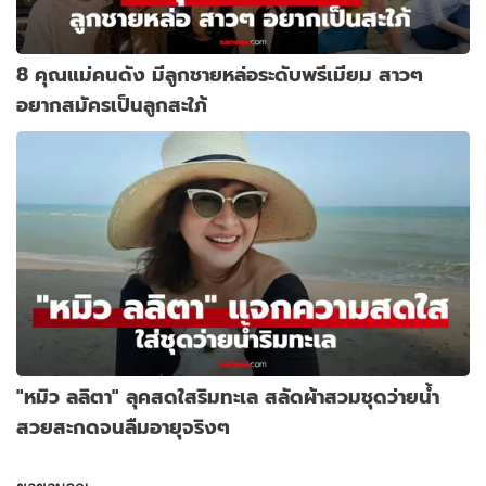
8 คุณแม่คนดัง มีลูกชายหล่อระดับพรีเมียม สาวๆ
อยากสมัครเป็นลูกสะใภ้
"หมิว ลลิตา" ลุคสดใสริมทะเล สลัดผ้าสวมชุดว่ายน้ำ
สวยสะกดจนลืมอายุจริงๆ