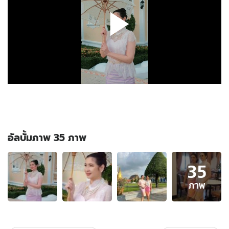
อัลบั้มภาพ 35 ภาพ
อัลบั้ม
35
ภาพ
35
ภาพ
ภาพ
ของ
"หมิว
ลลิต