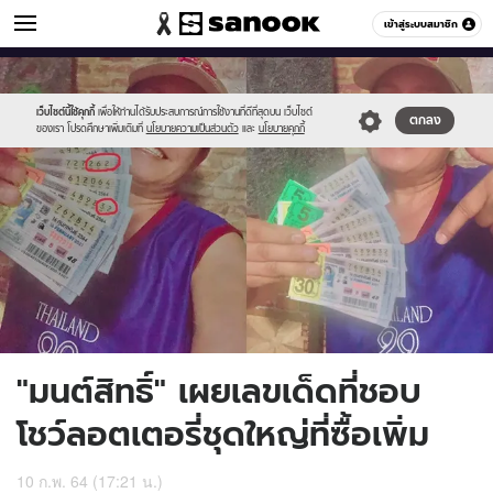
ข่าวบันเทิง
เข้าสู่ระบบสมาชิก
หมวดอื่นๆ
//s.isanook.com/ns/0/ud/1669/8348190/page.jpg
Sanook
//s.isanook.com/sr/0/images/logo-
600
60
new-
sanook.png
เว็บไซต์นี้ใช้คุกกี้
เพื่อให้ท่านได้รับประสบการณ์การใช้งานที่ดีที่สุดบน เว็บไซต์
ตกลง
ของเรา โปรดศึกษาเพิ่มเติมที่
นโยบายความเป็นส่วนตัว
และ
นโยบายคุกกี้
"มนต์สิทธิ์" เผยเลขเด็ดที่ชอบ
โชว์ลอตเตอรี่ชุดใหญ่ที่ซื้อเพิ่ม
10 ก.พ. 64 (17:21 น.)