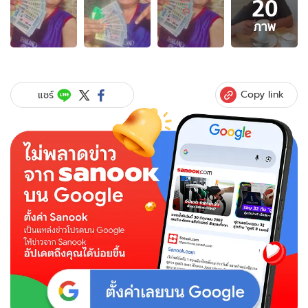
20
ภาพ
20
ภาพ
ภาพ
ของ
"มนต์
สิทธิ์"
เผย
Copy link
แชร์
เลข
เด็ด
ที่
ชอบ
โชว์
ลอตเตอรี่
ชุด
ใหญ่
ที่
ซื้อ
เพิ่ม