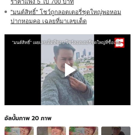
ราคาแพง 5 ใบ 700 บาท
"มนต์สิทธิ์" โชว์ถูกลอตเตอรี่ชุดใหญ่พอหอม
ปากหอมคอ เฉลยที่มาเลขเด็ด
อัลบั้มภาพ 20 ภาพ
อัลบั้ม