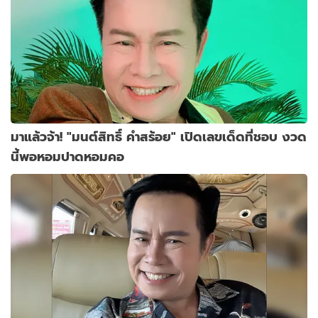
มาแล้วจ้า! "มนต์สิทธิ์ คำสร้อย" เปิดเลขเด็ดที่ชอบ งวด
นี้พอหอมปาดหอมคอ