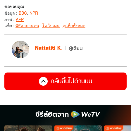
ขอขอบคุณ
ข้อมูล
:
BBC
,
NPR
ภาพ
:
AFP
แท็ก :
พิธีสาบานตน
โจ ไบเดน
ดูแท็กทั้งหมด
Nattatiti K.
ผู้เขียน
กลับขึ้นไปด้านบน
ซีรีส์ฮิตจาก