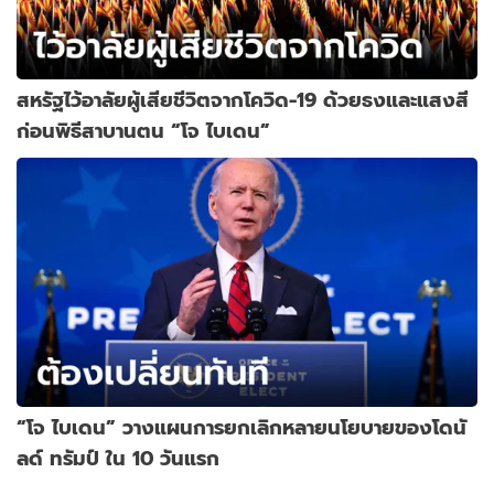
สหรัฐไว้อาลัยผู้เสียชีวิตจากโควิด-19 ด้วยธงและแสงสี
ก่อนพิธีสาบานตน “โจ ไบเดน”
“โจ ไบเดน” วางแผนการยกเลิกหลายนโยบายของโดนั
ลด์ ทรัมป์ ใน 10 วันแรก