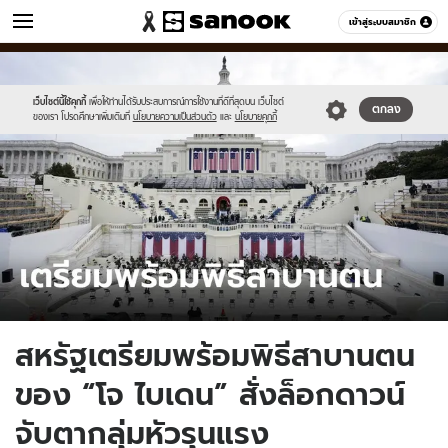
ข่าว
เข้าสู่ระบบสมาชิก
หมวดอื่นๆ
//s.isanook.com/ns/0/ud/1668/8340394/biden-
Sanook
//s.isanook.com/sr/0/images/logo-
600
60
inaugural.jpg
new-
sanook.png
เว็บไซต์นี้ใช้คุกกี้
เพื่อให้ท่านได้รับประสบการณ์การใช้งานที่ดีที่สุดบน เว็บไซต์
ตกลง
ของเรา โปรดศึกษาเพิ่มเติมที่
นโยบายความเป็นส่วนตัว
และ
นโยบายคุกกี้
สหรัฐเตรียมพร้อมพิธีสาบานตน
ของ “โจ ไบเดน” สั่งล็อกดาวน์
จับตากลุ่มหัวรุนแรง