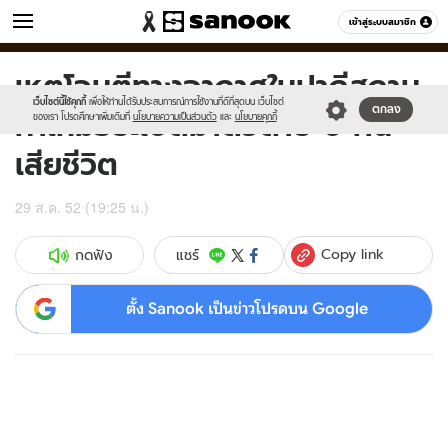
ข่าว
เข้าสู่ระบบสมาชิก
หมวดอื่นๆ
เหตุโจมตีทางอากาศในปากีสถาน
Sanook
//s.isanook.com/sr/0/images/logo-
600
60
new-
เว็บไซต์นี้ใช้คุกกี้
เพื่อให้ท่านได้รับประสบการณ์การใช้งานที่ดีที่สุดบน เว็บไซต์
ทำให้มือระเบิดฆ่าตัวตาย 6 คน
ตกลง
sanook.png
ของเรา โปรดศึกษาเพิ่มเติมที่
นโยบายความเป็นส่วนตัว
และ
นโยบายคุกกี้
เสียชีวิต
29 ส.ค. 52 (19:25 น.)
Copy link
แชร์
กดฟัง
ตั้ง Sanook เป็นข่าวโปรดบน Google