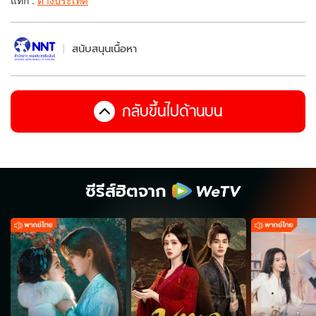
สนับสนุนเนื้อหา
กลับขึ้นไปด้านบน
ซีรีส์ฮิตจาก