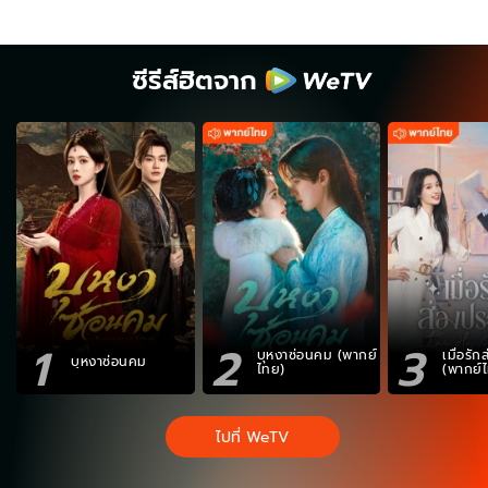
ซีรีส์ฮิตจาก
1
2
3
บุหงาซ่อนคม (พากย์
เมื่อรั
บุหงาซ่อนคม
ไทย)
(พากย์
ไปที่ WeTV