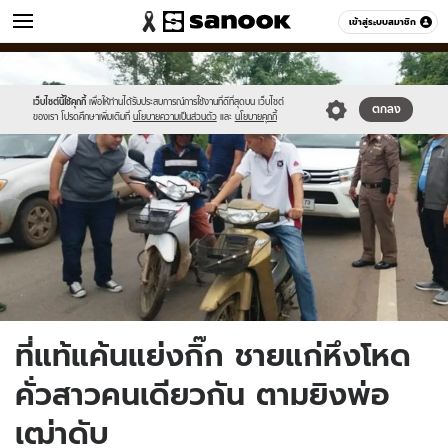
ข่าว
เข้าสู่ระบบสมาชิก
หมวดอื่นๆ
//s.isanook.com/ns/0/ud/1470/7351330/news11.jpg
Sanook
//s.isanook.com/sr/0/images/logo-
600
60
new-
sanook.png
เว็บไซต์นี้ใช้คุกกี้
เพื่อให้ท่านได้รับประสบการณ์การใช้งานที่ดีที่สุดบน เว็บไซต์
ตกลง
ของเรา โปรดศึกษาเพิ่มเติมที่
นโยบายความเป็นส่วนตัว
และ
นโยบายคุกกี้
ที่แท้แค้นแย่งกิ๊ก ชายแก่หึงโหด
คั่วสาวคนเดียวกัน ตามยิงพ่อ
เฒ่าดับ