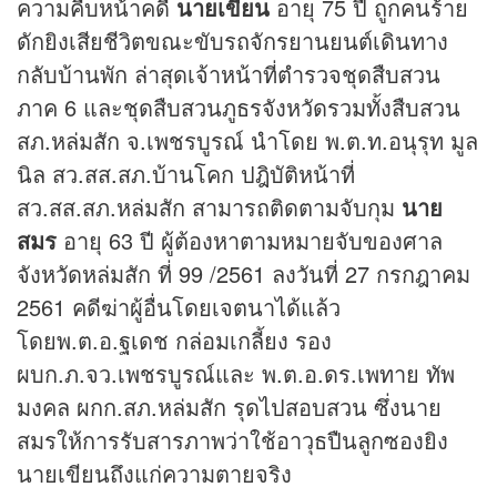
ความคืบหน้าคดี
นายเขียน
อายุ 75 ปี ถูกคนร้าย
ดักยิงเสียชีวิตขณะขับรถจักรยานยนต์เดินทาง
กลับบ้านพัก ล่าสุดเจ้าหน้าที่ตำรวจชุดสืบสวน
ภาค 6 และชุดสืบสวนภูธรจังหวัดรวมทั้งสืบสวน
สภ.หล่มสัก จ.เพชรบูรณ์ นำโดย พ.ต.ท.อนุรุท มูล
นิล สว.สส.สภ.บ้านโคก ปฎิบัติหน้าที่
สว.สส.สภ.หล่มสัก สามารถติดตามจับกุม
นาย
สมร
อายุ 63 ปี ผู้ต้องหาตามหมายจับของศาล
จังหวัดหล่มสัก ที่ 99 /2561 ลงวันที่ 27 กรกฎาคม
2561 คดีฆ่าผู้อื่นโดยเจตนาได้แล้ว
โดยพ.ต.อ.ฐเดช กล่อมเกลี้ยง รอง
ผบก.ภ.จว.เพชรบูรณ์และ พ.ต.อ.ดร.เพทาย ทัพ
มงคล ผกก.สภ.หล่มสัก รุดไปสอบสวน ซึ่งนาย
สมรให้การรับสารภาพว่าใช้อาวุธปืนลูกซองยิง
นายเขียนถึงแก่ความตายจริง