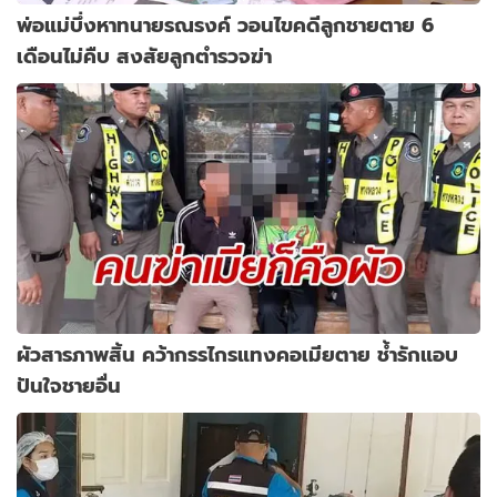
พ่อแม่บึ่งหาทนายรณรงค์ วอนไขคดีลูกชายตาย 6
เดือนไม่คืบ สงสัยลูกตำรวจฆ่า
ผัวสารภาพสิ้น คว้ากรรไกรแทงคอเมียตาย ช้ำรักแอบ
ปันใจชายอื่น