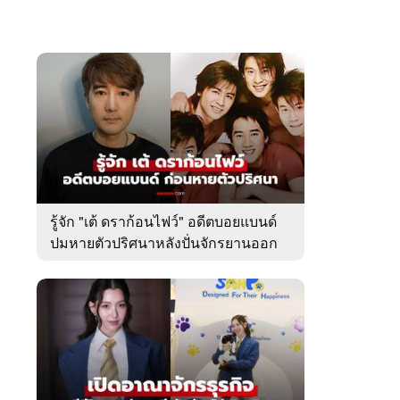
รู้จัก "เต้ ดราก้อนไฟว์" อดีตบอยแบนด์
ปมหายตัวปริศนาหลังปั่นจักรยานออก
จากบ้านพัก