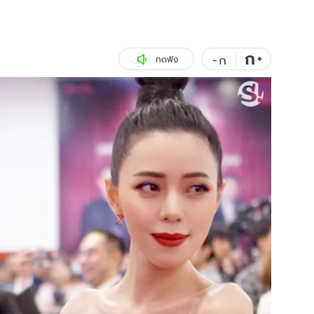
สุขภาพ
ดูทีวี
เที่ยว-กิน
WeTV
ก
+
-
ก
กดฟัง
Tasteful Thailand
Exclusive
Sanook Choice
นิยาย
ยลได้ที่
ร่วมงานกับเ