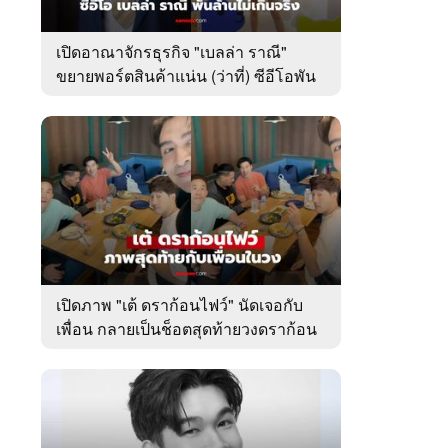
เปิดอาณาจักรธุรกิจ "เบลล่า ราณี"
ขยายพอร์ตสินค้าแน่น (ว่าที่) ซีอีโอพัน
ล้านเคียงข้าง "วิล ชวิณ"
เปิดภาพ "เต้ ดราก้อนไฟว์" นัดเจอกับ
เพื่อน กลายเป็นช็อตสุดท้ายวงดราก้อน
ไฟว์