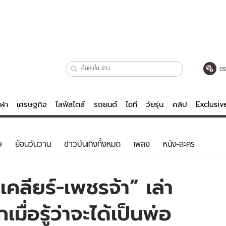
ตร
ีฬา
เศรษฐกิจ
ไลฟ์สไตล์
รถยนต์
ไอที
วัยรุ่น
คลิป
Exclusi
ตรวจหวย
ไลฟ์สไตล์
บันเทิงค
ษ
ย้อนวันวาน
ข่าวบันเทิงทั้งหมด
เพลง
หนัง-ละคร
ผู้หญิง
หนัง-ละคร
ผู้ชาย
เพลง
วเคลียร์-เพชรจ้า” เล่า
ย
วัยรุ่น
เกมส์
เมื่อรู้ว่าจะได้เป็นพ่อ
ไอที
คลิป
รถยนต์
พอดแคสต์