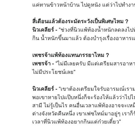
แค่ทานข้าวหน้าบ้าน ไปดูหนัง แต่ว่าไปทำงาน
สี่เดือนแล้วต้องระมัดระวังเป็นพิเศษไหม ?
"ช่วงที่นิวแพ้ท้องน้ำหนักลดลงไปห
นิวเคลียร์ -
กิน น้ำหนักขึ้นมาแล้ว ต้องบำรุงเรื่องอาหาร
เพชรจ้าแพ้ท้องแทนภรรยาไหม ?
"ไม่มีเลยครับ มีแต่เตรียมสารอาหา
เพชรจ้า -
ไม่มีประโยชน์เลย"
"เขาต้องเตรียมใจรับอารมณ์เรามา
นิวเคลียร์ -
พอเขาหายไปแป๊บหนึ่งก็จะร้องไห้แล้วว่าไป
สามี ไม่รู้เป็นไร คนอื่นเวลาแพ้ท้องอาจจ
ต่างจังหวัดคืนหนึ่ง เขาเฟซไทม์มาอยู่ๆ เราก็ร้
เวลาที่นิวแพ้ท้องอยากกินแต่ก๋วยเตี๋ยว"