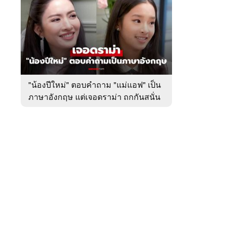
สัปดาห์
ของ
หมวด
บันเทิง
 WeTV
"น้องปีใหม่" ตอบคำถาม "แม่แอฟ" เป็น
ภาษาอังกฤษ แต่เจอดราม่า ถกกันสนั่น
ติดต่อโฆษณา
tencentthbd
sales@tencent.co.th
รา
ร้องเรียนเนื้อหาไม่เหมาะสม
แนะนำติชม แจ้งปัญหาการใช้งาน