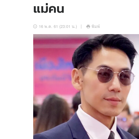
แม่คน
อัปเดตจีน
เช็กข่าวชัวร์
16 พ.ค. 61 (23:01 น.)
พิมพ์
ติดตามสนุกโซเชี
ดาวน์โหลดสนุกแอปฟรี
สงวนลิขสิทธิ์ ©
2569
บริษัท อิมเมจ ฟิวเจอร์ (ประเทศไทย) จำกัด