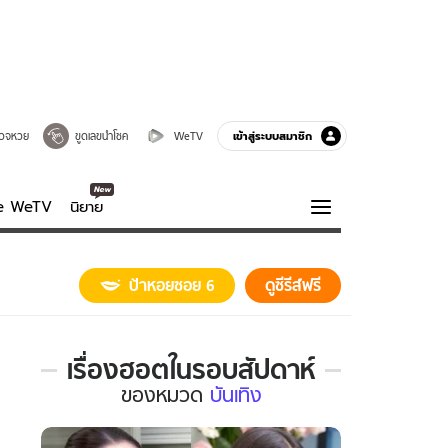
เข้าสู่ระบบสมาชิก
วจหวย
ขูดเลขนำโชค
WeTV
ve WeTV
นิยาย
รบรส
ความรู้รอบตัว
ป้าหอยซอย 6
ดูซีรีส์ฟรี
ฮาวทู
กูรู-รอบรู้
เรื่องฮอตในรอบสัปดาห์
เรื่อง
ของ
หมวด
บันเทิง
ฮอต
ใน
รอบ