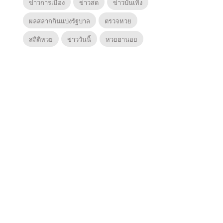
ข่าวการเมือง
ข่าวสด
ข่าวบันเทิง
ผลสลากกินแบ่งรัฐบาล
ตรวจหวย
สถิติหวย
ข่าววันนี้
หวยฮานอย