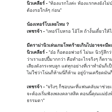
"ท้องแรกไงค่ะ ท้องแรกคงยังไม่ป่อ
นิวเคลียร์ -
ต้องรอใกล้ๆ ก่อน"
น้องเทอร์โบเลยไหม ?
"เทอร์โบหรอ โอ้โห ถ้างั้นเดี๋ยวให้ไ
เพชรจ้า -
มีดราม่านิวเล่นเกมโหดร้ายเกินไปอาจจะมีผ
"อ๋อ ก็อตออฟวอร์ ไม่นะ นิวรู้สึก
นิวเคลียร์ -
ว่าเราแฮปปี้มากกว่า คือทำอะไรจริงๆ ก็ดราม
เสียงดังกระทบลูก แต่ทุกอย่างที่เราทำมันก็เป็
ไม่ใช่ว่าโน่นก็ห้ามนี่ก็ห้าม อยู่บ้านเครียดมั
"จริงๆ ก็ชอบนะที่แฟนคลับมาช่วย
เพชรจ้า -
จะต้องเริ่มฟังเพลงคลาสสิค ตอนนี้คุณแม่ย
ธรรมดา"