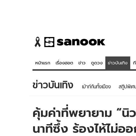
หน้าแรก
เรื่องฮอต
ข่าว
ดูดวง
ข่าวบันเทิง
ก
ข่าวบันเทิง
ข่าว
ดูดวง - 
เม้าท์กันทั้งเมือง
สกู๊ปพิเศ
เรื่องฮอต
ดูดวง
ข่าว
หวยไทย
คุ้มค่าที่พยายาม “นิ
ข่าวบันเทิง
สถิติหวยไท
นาทีซึ้ง ร้องไห้ไม่ออก
ข่าวกีฬา
หวยลาว
ข่าวเศรษฐกิจ