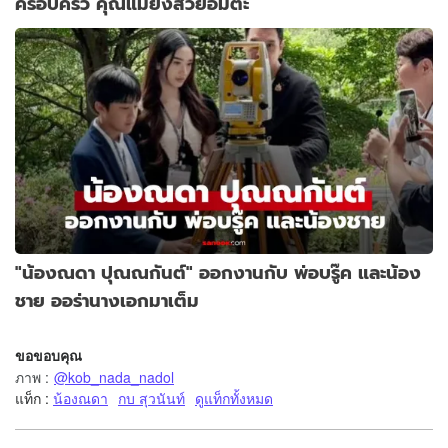
ครอบครัว คุณแม่ยังสวยอมตะ
"น้องณดา ปุณณกันต์" ออกงานกับ พ่อบรู๊ค และน้อง
ชาย ออร่านางเอกมาเต็ม
ขอขอบคุณ
ภาพ
:
@kob_nada_nadol
แท็ก :
น้องณดา
กบ สุวนันท์
ดูแท็กทั้งหมด