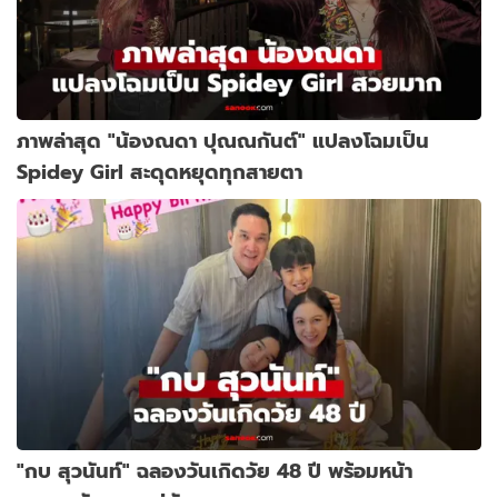
ภาพล่าสุด "น้องณดา ปุณณกันต์" แปลงโฉมเป็น
Spidey Girl สะดุดหยุดทุกสายตา
"กบ สุวนันท์" ฉลองวันเกิดวัย 48 ปี พร้อมหน้า