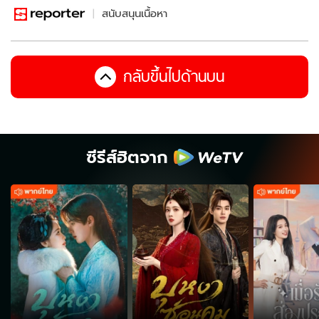
สนับสนุนเนื้อหา
กลับขึ้นไปด้านบน
ซีรีส์ฮิตจาก