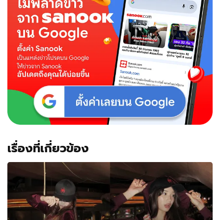
โพสต์
รูป
นี้
ของ
ลูกสาว
น้อง
ณดา
เรื่องที่เกี่ยวข้อง