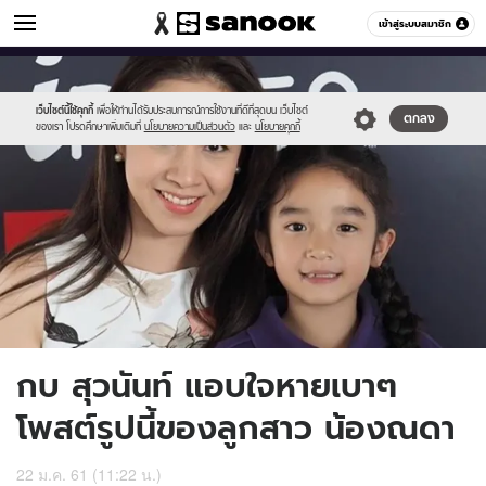
ข่าวบันเทิง
เข้าสู่ระบบสมาชิก
หมวดอื่นๆ
//s.isanook.com/ns/0/ud/1013/5066838/kob101.jpg
Sanook
//s.isanook.com/sr/0/images/logo-
600
60
new-
sanook.png
เว็บไซต์นี้ใช้คุกกี้
เพื่อให้ท่านได้รับประสบการณ์การใช้งานที่ดีที่สุดบน เว็บไซต์
ตกลง
ของเรา โปรดศึกษาเพิ่มเติมที่
นโยบายความเป็นส่วนตัว
และ
นโยบายคุกกี้
กบ สุวนันท์ แอบใจหายเบาๆ
โพสต์รูปนี้ของลูกสาว น้องณดา
22 ม.ค. 61 (11:22 น.)