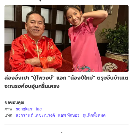
ส่องอั่งเปา "ปู่ไพวงษ์" แจก "น้องปีใหม่" ตรุษจีนบ้านเต
ชะณรงค์อบอุ่นครื้นเครง
ขอขอบคุณ
ภาพ
:
songkarn_tae
แท็ก :
สงกรานต์ เตชะณรงค์
แอฟ ทักษอร
ดูแท็กทั้งหมด