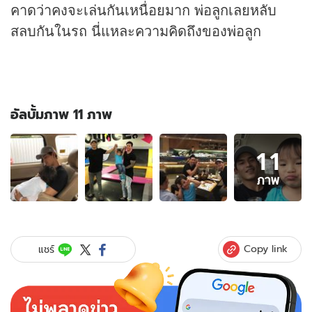
คาดว่าคงจะเล่นกันเหนื่อยมาก พ่อลูกเลยหลับ
สลบกันในรถ นี่แหละความคิดถึงของพ่อลูก
อัลบั้มภาพ 11 ภาพ
อัลบั้ม
11
ภาพ
11
ภาพ
ภาพ
ของ
ภาพ
ความ
คิดถึง
Copy link
แชร์
ของ
สงกรานต์
เมื่อ
ลูกสาว