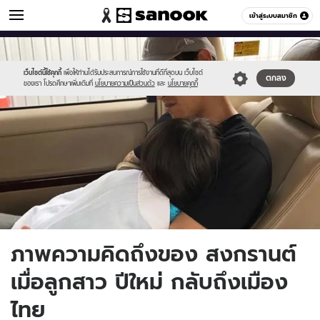
ข่าวบันเทิง
เข้าสู่ระบบสมาชิก
หมวดอื่นๆ
//s.isanook.com/ns/0/ud/851/4256882/2.jpg
Sanook
//s.isanook.com/sr/0/images/logo-
600
60
new-
sanook.png
เว็บไซต์นี้ใช้คุกกี้
เพื่อให้ท่านได้รับประสบการณ์การใช้งานที่ดีที่สุดบน เว็บไซต์
ตกลง
ของเรา โปรดศึกษาเพิ่มเติมที่
นโยบายความเป็นส่วนตัว
และ
นโยบายคุกกี้
ภาพความคิดถึงของ สงกรานต์
เมื่อลูกสาว ปีใหม่ กลับถึงเมือง
ไทย