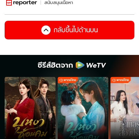
สนับสนุนเนื้อหา
กลับขึ้นไปด้านบน
ซีรีส์ฮิตจาก