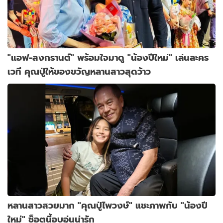
"แอฟ-สงกรานต์" พร้อมใจมาดู "น้องปีใหม่" เล่นละคร
เวที คุณปู่ให้ของขวัญหลานสาวสุดว้าว
หลานสาวสวยมาก "คุณปู่ไพวงษ์" แชะภาพกับ "น้องปี
ใหม่" ช็อตนี้อบอุ่นน่ารัก