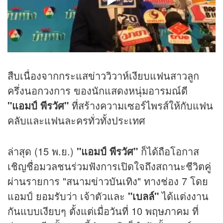
สืบเนื่องจากกระแส
ข่าว
วิวาห์เงียบแฟนสาวลูก
ครึ่งนอกวงการ ของนักแสดงหนุ่มอารมณ์ดี
"แอมป์ พีรวัศ"
ที่สร้างความเซอร์ไพรส์ให้กับแฟน
คลับและแฟนละครทั่วทั้งประเทศ
ล่าสุด
(15 พ.ย.)
"แอมป์ พีรวัศ"
ก็ได้ถือโอกาส
เชิญชื่อมวลชนร่วมฟังการเปิดใจถึงสถานะชีวิตคู่
ผ่านรายการ "สนาม
ข่าวบันเทิง
" ทางช่อง 7 โดย
แอมป์ ยอมรับว่า เจ้าตัวและ
"เบลล์"
ได้แต่งงาน
กันแบบเงียบๆ ตั้งแต่เมื่อวันที่ 10 พฤษภาคม ที่