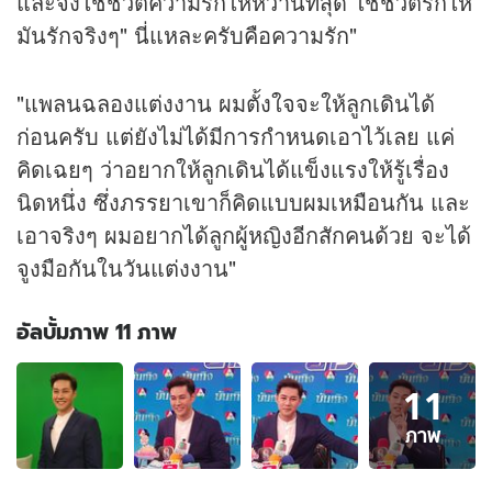
และจงใช้ชีวิตความรักให้หวานที่สุด ใช้ชีวิตรักให้
มันรักจริงๆ" นี่แหละครับคือความรัก"
"แพลนฉลองแต่งงาน ผมตั้งใจจะให้ลูกเดินได้
ก่อนครับ แต่ยังไม่ได้มีการกำหนดเอาไว้เลย แค่
คิดเฉยๆ ว่าอยากให้ลูกเดินได้แข็งแรงให้รู้เรื่อง
นิดหนึ่ง ซึ่งภรรยาเขาก็คิดแบบผมเหมือนกัน และ
เอาจริงๆ ผมอยากได้ลูกผู้หญิงอีกสักคนด้วย จะได้
จูงมือกันในวันแต่งงาน"
อัลบั้มภาพ 11 ภาพ
อัลบั้ม
11
ภาพ
11
ภาพ
ภาพ
ของ
แอมป์