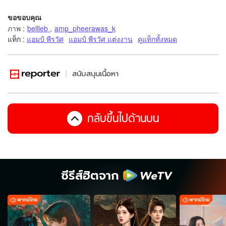
ขอขอบคุณ
ภาพ
:
bellleb
,
amp_pheerawas_k
แท็ก :
แอมป์ พีรวัศ
แอมป์ พีรวัศ แต่งงาน
ดูแท็กทั้งหมด
สนับสนุนเนื้อหา
กลับขึ้นไปด้านบน
ซีรีส์ฮิตจาก