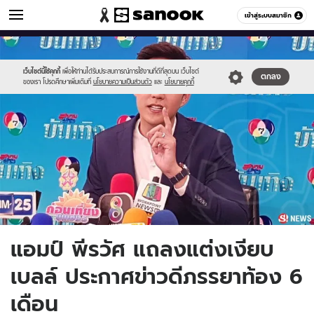
ข่าวบันเทิง
เข้าสู่ระบบสมาชิก
หมวดอื่นๆ
//s.isanook.com/ns/0/ud/850/4253458/49.jpg
Sanook
//s.isanook.com/sr/0/images/logo-
600
60
new-
sanook.png
เว็บไซต์นี้ใช้คุกกี้
เพื่อให้ท่านได้รับประสบการณ์การใช้งานที่ดีที่สุดบน เว็บไซต์
ตกลง
ของเรา โปรดศึกษาเพิ่มเติมที่
นโยบายความเป็นส่วนตัว
และ
นโยบายคุกกี้
แอมป์ พีรวัศ แถลงแต่งเงียบ
เบลล์ ประกาศข่าวดีภรรยาท้อง 6
เดือน