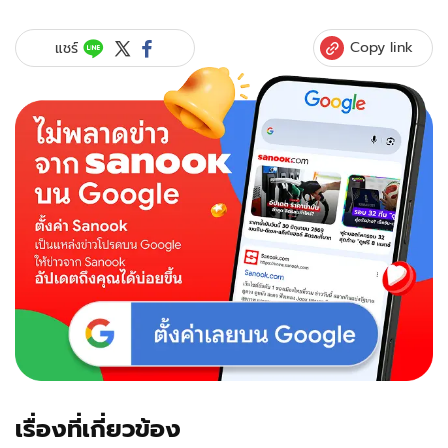
พีร
วัศ
Copy link
แชร์
แถลง
แต่ง
เงียบ
เบลล์
ประกาศ
ข่าวดี
ภรรยา
ท้อง
6
เดือน
เรื่องที่เกี่ยวข้อง