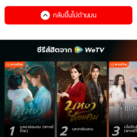
กลับขึ้นไปด้านบน
ซีรีส์ฮิตจาก
1
2
3
บุหงาซ่อนคม (พากย์
เมื่อรั
บุหงาซ่อนคม
ไทย)
(พากย์