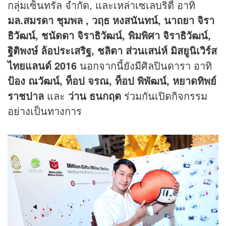
กลุ่มเซ็นทรัล จำกัด, และเหล่าเซเลบริตี้ อาทิ
มล.สมรดา ชุมพล , วฤธ หงสนันทน์, นาถยา จิรา
ธิวัฒน์, ชนัดดา จิราธิวัฒน์, พิมพิศา จิราธิวัฒน์,
ฐิติพงษ์ ล้อประเสริฐ, ชลิตา ส่วนเสน่ห์ มิสยูนิเวิร์ส
ไทยแลนด์ 2016
นอกจากนี้ยังมีศิลปินดารา อาทิ
ป้อง ณวัฒน์, ท็อป จรณ, ท็อป พิพัฒน์, หยาดทิพย์
ราชปาล
และ
ว่าน ธนกฤต
ร่วมกันเปิดกิจกรรม
อย่างเป็นทางการ