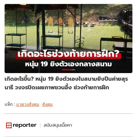
เกิดอะไรขึ้น? หนุ่ม 19 ยิงตัวเองในสนามยิงปืนค่ายสุร
นารี วงจรปิดเผยภาพชวนอึ้ง ช่วงท้ายการฝึก
แท็ก :
แวดวงสังคม
สังคม
สนับสนุนเนื้อหา