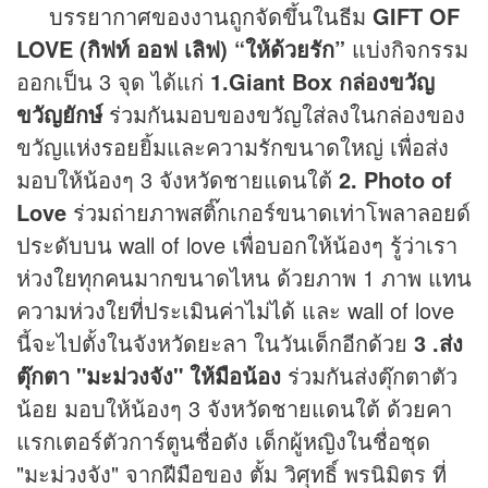
บรรยากาศของงานถูกจัดขึ้นในธีม
GIFT OF
LOVE (กิฟท์ ออฟ เลิฟ) “ให้ด้วยรัก”
แบ่งกิจกรรม
ออกเป็น 3 จุด ได้แก่
1.Giant Box กล่องขวัญ
ขวัญยักษ์
ร่วมกันมอบของขวัญใส่ลงในกล่องของ
ขวัญแห่งรอยยิ้มและความรักขนาดใหญ่ เพื่อส่ง
มอบให้น้องๆ 3 จังหวัดชายแดนใต้
2. Photo of
Love
ร่วมถ่ายภาพสติ๊กเกอร์ขนาดเท่าโพลาลอยด์
ประดับบน wall of love เพื่อบอกให้น้องๆ รู้ว่าเรา
ห่วงใยทุกคนมากขนาดไหน ด้วยภาพ 1 ภาพ แทน
ความห่วงใยที่ประเมินค่าไม่ได้ และ wall of love
นี้จะไปตั้งในจังหวัดยะลา ในวันเด็กอีกด้วย
3 .ส่ง
ตุ๊กตา "มะม่วงจัง" ให้มือน้อง
ร่วมกันส่งตุ๊กตาตัว
น้อย มอบให้น้องๆ 3 จังหวัดชายแดนใต้ ด้วยคา
แรกเตอร์ตัวการ์ตูนชื่อดัง เด็กผู้หญิงในชื่อชุด
"มะม่วงจัง" จากฝีมือของ ตั้ม วิศุทธิ์ พรนิมิตร ที่