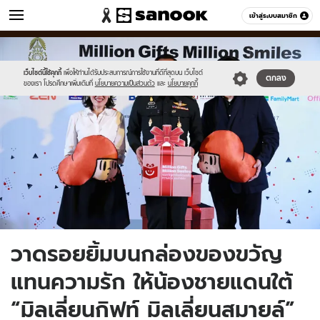
ข่าว
เข้าสู่ระบบสมาชิก
หมวดอื่นๆ
//s.isanook.com/ns/0/ud/428/2142818/thumnewq.jpg
Sanook
//s.isanook.com/sr/0/images/logo-
600
60
new-
sanook.png
เว็บไซต์นี้ใช้คุกกี้
เพื่อให้ท่านได้รับประสบการณ์การใช้งานที่ดีที่สุดบน เว็บไซต์
ตกลง
ของเรา โปรดศึกษาเพิ่มเติมที่
นโยบายความเป็นส่วนตัว
และ
นโยบายคุกกี้
วาดรอยยิ้มบนกล่องของขวัญ
แทนความรัก ให้น้องชายแดนใต้
“มิลเลี่ยนกิฟท์ มิลเลี่ยนสมายล์”