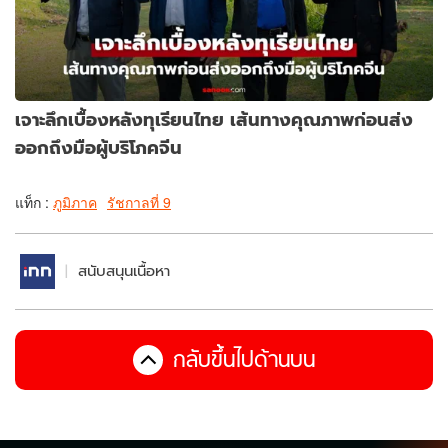
เจาะลึกเบื้องหลังทุเรียนไทย เส้นทางคุณภาพก่อนส่ง
ออกถึงมือผู้บริโภคจีน
แท็ก :
ภูมิภาค
รัชกาลที่ 9
สนับสนุนเนื้อหา
กลับขึ้นไปด้านบน