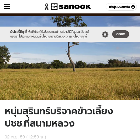
ข่าว
เข้าสู่ระบบสมาชิก
หมวดอื่นๆ
//s.isanook.com/ns/0/ud/418/2094630/740728-
Sanook
//s.isanook.com/sr/0/images/logo-
600
60
01.jpg
new-
sanook.png
เว็บไซต์นี้ใช้คุกกี้
เพื่อให้ท่านได้รับประสบการณ์การใช้งานที่ดีที่สุดบน เว็บไซต์
ตกลง
ของเรา โปรดศึกษาเพิ่มเติมที่
นโยบายความเป็นส่วนตัว
และ
นโยบายคุกกี้
หนุ่มสุรินทร์บริจาคข้าวเลี้ยง
ปชช.ที่สนามหลวง
02 พ.ย. 59 (12:59 น.)