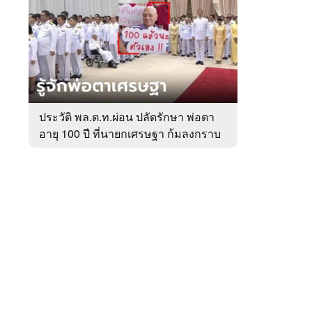
สัปดาห์
ของ
หมวด
การเมือง
 WeTV
ประวัติ พล.ต.ท.ผ่อน ปลัดรักษา พ่อตา
อายุ 100 ปี ที่นายกเศรษฐา ก้มลงกราบ
ติดต่อโฆษณา
ที่ตัก
tencentthbd
sales@tencent.co.th
รา
ร้องเรียนเนื้อหาไม่เหมาะสม
แนะนำติชม แจ้งปัญหาการใช้งาน