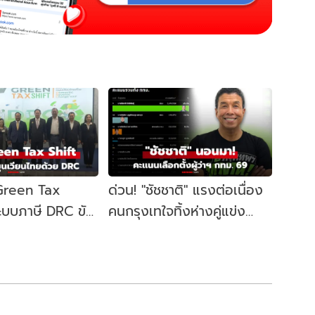
 Green Tax
ด่วน! "ชัชชาติ" แรงต่อเนื่อง
ระบบภาษี DRC ขับ
คนกรุงเทใจทิ้งห่างคู่แข่ง
ษฐกิจหมุนเวียน
ขยับนั่งเก้าอี้ผู้ว่าฯ กทม. อีก
สมัย