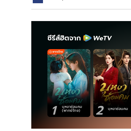
ซีรีส์ฮิตจาก
1
2
บุหงาซ่อนคม
บุหงาซ่อนคม
(พากย์ไทย)