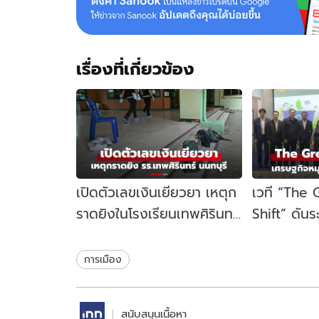
เรื่องที่เกี่ยวข้อง
เปิดตัวเลขเงินเยียวยา เหตุก
เวที “The
ราดยิงในโรงเรียนเทพศิรินทร์
Shift” ดัน
นนทบุรี รัฐบาลจ่ายเท่าไหร่?
เคลื่อนเศร
ไทย
การเมือง
สนับสนุนเนื้อหา