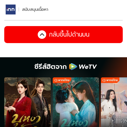
สนับสนุนเนื้อหา
กลับขึ้นไปด้านบน
ซีรีส์ฮิตจาก