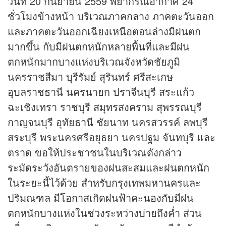
วันที่ 20 กันยายน 2559 พยากรณ์อากาศ 24
ชั่วโมงข้างหน้า บริเวณภาคกลาง ภาคตะวันออก
และภาคตะวันออกเฉียงเหนือตอนล่างมีฝนตก
มากขึ้น กับมีฝนตกหนักหลายพื้นที่และมีฝน
ตกหนักมากบางแห่งบริเวณจังหวัดชัยภูมิ
นครราชสีมา บุรีรัมย์ สุรินทร์ ศรีสะเกษ
อุบลราชธานี นครนายก ปราจีนบุรี สระแก้ว
ฉะเชิงเทรา ราชบุรี สมุทรสงคราม สุพรรณบุรี
กาญจนบุรี อุทัยธานี ชัยนาท นครสวรรค์ ลพบุรี
สระบุรี พระนครศรีอยุธยา นครปฐม จันทบุรี และ
ตราด ขอให้ประชาชนในบริเวณดังกล่าว
ระมัดระวังอันตรายของฝนสะสมและฝนตกหนัก
ในระยะนี้ไว้ด้วย สำหรับกรุงเทพมหานครและ
ปริมณฑล มีโอกาสเกิดฝนฟ้าคะนองกับมีฝน
ตกหนักบางแห่งในช่วงระหว่างบ่ายถึงค่ำ ส่วน