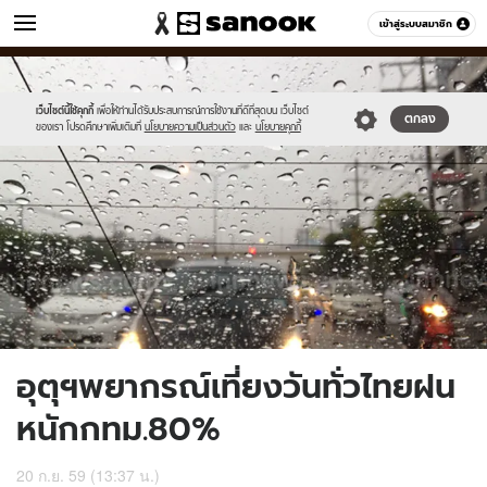
ข่าว
เข้าสู่ระบบสมาชิก
หมวดอื่นๆ
//s.isanook.com/ns/0/ud/413/2069886/730445-
Sanook
//s.isanook.com/sr/0/images/logo-
600
60
01.jpg
new-
sanook.png
เว็บไซต์นี้ใช้คุกกี้
เพื่อให้ท่านได้รับประสบการณ์การใช้งานที่ดีที่สุดบน เว็บไซต์
ตกลง
ของเรา โปรดศึกษาเพิ่มเติมที่
นโยบายความเป็นส่วนตัว
และ
นโยบายคุกกี้
อุตุฯพยากรณ์เที่ยงวันทั่วไทยฝน
หนักกทม.80%
20 ก.ย. 59 (13:37 น.)