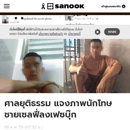
ข่าว
เข้าสู่ระบบสมาชิก
หมวดอื่นๆ
//s.isanook.com/ns/0/ud/408/2043234/1.jpg
Sanook
//s.isanook.com/sr/0/images/logo-
600
60
new-
sanook.png
เว็บไซต์นี้ใช้คุกกี้
เพื่อให้ท่านได้รับประสบการณ์การใช้งานที่ดีที่สุดบน เว็บไซต์
ตกลง
ของเรา โปรดศึกษาเพิ่มเติมที่
นโยบายความเป็นส่วนตัว
และ
นโยบายคุกกี้
ศาลยุติธรรม แจงภาพนักโทษ
ชายเซลฟี่ลงเฟซบุ๊ก
06 ส.ค. 59 (07:32 น.)