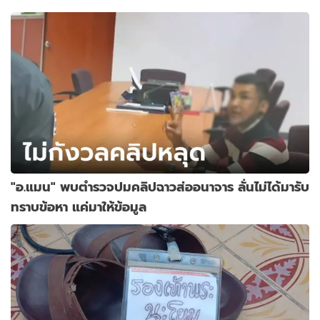
"อ.แมน" พบตำรวจปมคลิปฉาวส่ออนาจาร ลั่นไม่ได้มารับ
ทราบข้อหา แค่มาให้ข้อมูล