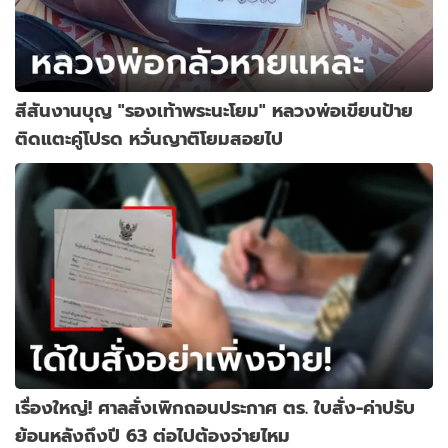
สีสันงานบุญ "รองเท้าพระนะโยม" หลวงพ่อเขียนป้าย
ติดแตะคู่โปรด หวั่นญาติโยมสอยไป
เรื่องใหญ่! ศาลสั่งเพิกถอนประกาศ ตร. ใบสั่ง-ค่าปรับ
ย้อนหลังถึงปี 63 ต่อไปต้องจ่ายไหม