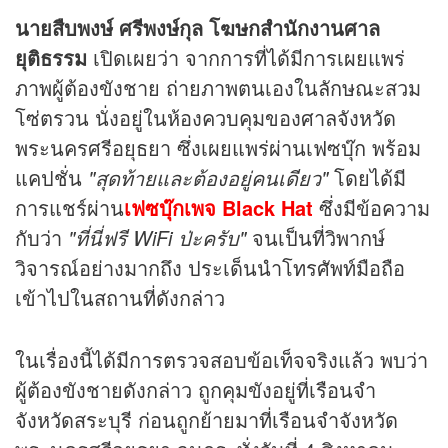
นายสืบพงษ์ ศรีพงษ์กุล โฆษกสำนักงานศาล
ยุติธรรม
เปิดเผยว่า จากการที่ได้มีการเผยแพร่
ภาพผู้ต้องขังชาย ถ่ายภาพตนเองในลักษณะสวม
โซ่ตรวน นั่งอยู่ในห้องควบคุมของศาลจังหวัด
พระนครศรีอยุธยา ซึ่งเผยแพร่ผ่านเฟซบุ๊ก พร้อม
แคปชั่น
"สุดท้ายและต้องอยู่คนเดียว"
โดยได้มี
การแชร์ผ่าน
เฟซบุ๊กเพจ Black Hat
ซึ่งมีข้อความ
กับว่า
"ที่นี่ฟรี WiFi ป่ะครับ"
จนเป็นที่วิพากษ์
วิจารณ์อย่างมากถึง ประเด็นนำโทรศัพท์มือถือ
เข้าไปในสถานที่ดังกล่าว
ในเรื่องนี้ได้มีการตรวจสอบข้อเท็จจริงแล้ว พบว่า
ผู้ต้องขังชายดังกล่าว ถูกคุมขังอยู่ที่เรือนจำ
จังหวัดสระบุรี ก่อนถูกย้ายมาที่เรือนจำจังหวัด