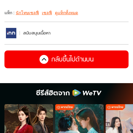
แท็ก :
นักโทษเซลฟี่
เซลฟี่
ดูแท็กทั้งหมด
สนับสนุนเนื้อหา
กลับขึ้นไปด้านบน
ซีรีส์ฮิตจาก